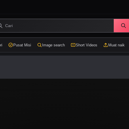
ri
Pusat Misi
Image search
Short Videos
Muat naik