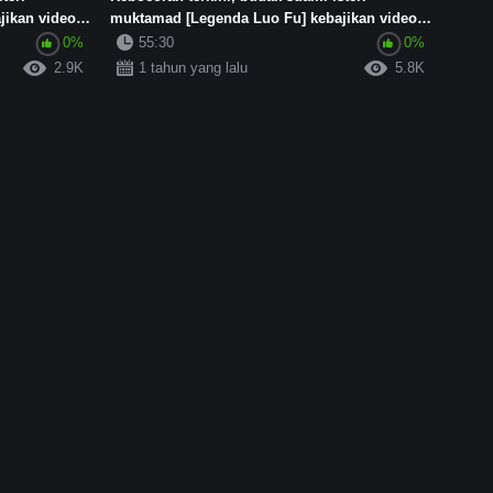
jikan video
muktamad [Legenda Luo Fu] kebajikan video
pa...
0%
55:30
0%
2.9K
1 tahun yang lalu
5.8K