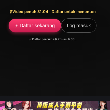
🔒
Video penuh 31:04 · Daftar untuk menonton
⚡ Daftar sekarang
Log masuk
✅ Daftar percuma
·
🔒 Privasi & SSL