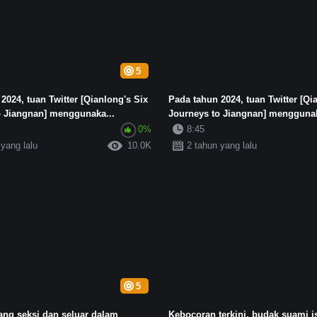
5
2024, tuan Twitter [Qianlong's Six
Pada tahun 2024, tuan Twitter [Qi
o Jiangnan] menggunaka...
Journeys to Jiangnan] menggunak
0%
8:45
 yang lalu
10.0K
2 tahun yang lalu
5
yang seksi dan seluar dalam
Kebocoran terkini, budak suami is