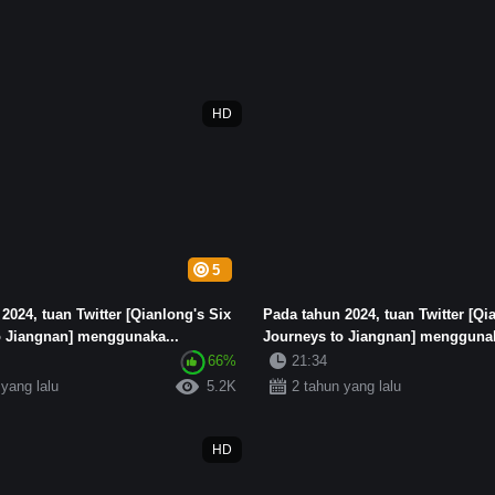
HD
5
2024, tuan Twitter [Qianlong's Six
Pada tahun 2024, tuan Twitter [Qi
o Jiangnan] menggunaka...
Journeys to Jiangnan] menggunak
66%
21:34
 yang lalu
5.2K
2 tahun yang lalu
HD