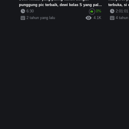
punggung pic terbaik, dewi kelas S yang pal...
terbuka, si
6:30
0%
2:01:01
2 tahun yang lalu
4.1K
4 tahun