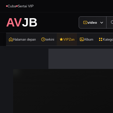
Cuba
Sertai VIP
AV
JB
video
Halaman depan
terkini
VIPZon
Album
Katego