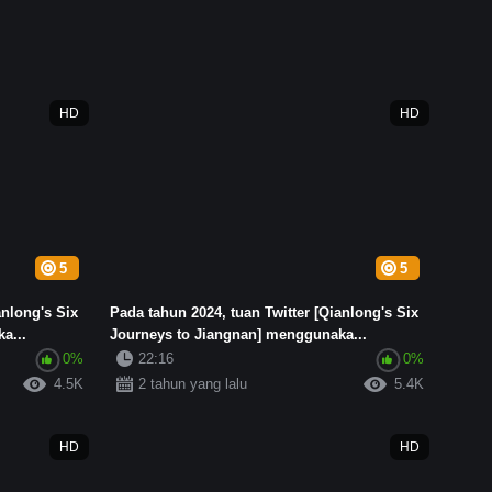
HD
HD
5
5
anlong's Six
Pada tahun 2024, tuan Twitter [Qianlong's Six
a...
Journeys to Jiangnan] menggunaka...
0%
22:16
0%
4.5K
2 tahun yang lalu
5.4K
HD
HD