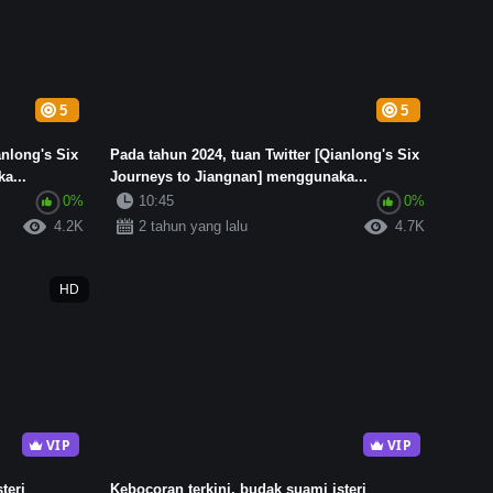
5
5
anlong's Six
Pada tahun 2024, tuan Twitter [Qianlong's Six
a...
Journeys to Jiangnan] menggunaka...
0%
10:45
0%
4.2K
2 tahun yang lalu
4.7K
HD
VIP
VIP
teri
Kebocoran terkini, budak suami isteri