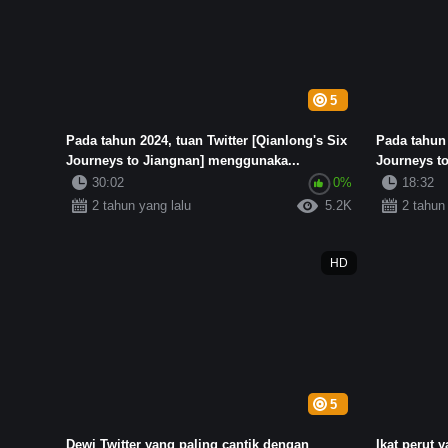
5
Pada tahun 2024, tuan Twitter [Qianlong's Six
Pada tahun 
Journeys to Jiangnan] menggunaka...
Journeys t
30:02
0%
18:32
2 tahun yang lalu
5.2K
2 tahun
HD
5
Dewi Twitter yang paling cantik dengan
Ikat perut 