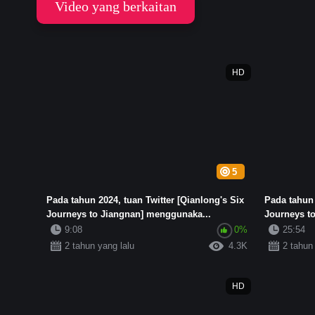
Video yang berkaitan
HD
5
Pada tahun 2024, tuan Twitter [Qianlong's Six
Pada tahun 
Journeys to Jiangnan] menggunaka...
Journeys t
9:08
0%
25:54
2 tahun yang lalu
4.3K
2 tahun
HD