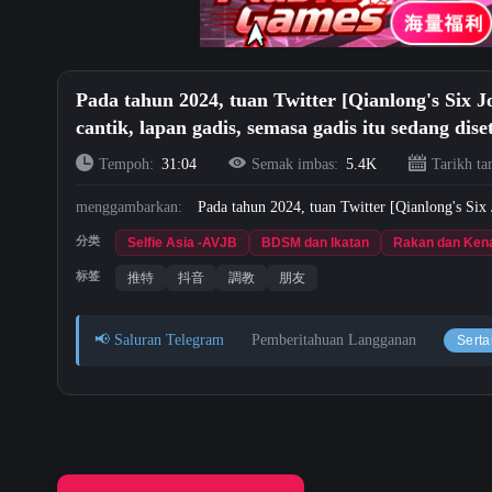
Pada tahun 2024, tuan Twitter [Qianlong's Six 
cantik, lapan gadis, semasa gadis itu sedang d
Tempoh:
31:04
Semak imbas:
5.4K
Tarikh t
menggambarkan:
Pada tahun 2024, tuan Twitter [Qianlong's Si
分类
Selfie Asia -AVJB
BDSM dan Ikatan
Rakan dan Ken
标签
推特
抖音
調教
朋友
📢 Saluran Telegram
Pemberitahuan Langganan
Serta