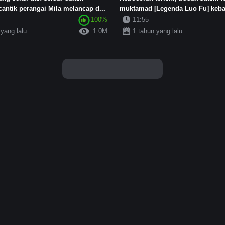
 cantik perangai Mila melancap d...
muktamad [Legenda Luo Fu] keba
pa...
100%
11:55
 yang lalu
1.0M
1 tahun yang lalu
...