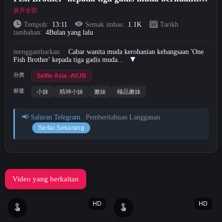
tinggi! Pelacur kecil yang ketat dan licin sedang
展开全部
Short Videos
ditiduri dan mengerang tanpa henti, dengan suara
Tempoh:
13:11
Semak imbas:
1.1K
Tarikh
tambahan:
4Bulan yang lalu
yang indah (1)
Muat naik
menggambarkan:
Cabar wanita muda kerohanian kebangsaan 'One
Fish Brother' kepada tiga gadis muda...
Log masuk
分类
Selfie Asia -AVJB
Daftar
标签
小妹
精神小妹
嫩妹
極品嫩妹
📢 Saluran Telegram
Pemberitahuan Langganan
Sertai Sekarang
Video yang berkaitan
HD
HD