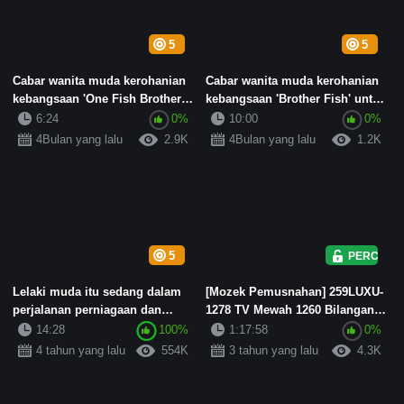
5
5
Cabar wanita muda kerohanian
Cabar wanita muda kerohanian
kebangsaan 'One Fish Brother'
kebangsaan 'Brother Fish' untuk
kepada tiga gad...
kontrak bahar...
6:24
0%
10:00
0%
4Bulan yang lalu
2.9K
4Bulan yang lalu
1.2K
5
PERCUMA
Lelaki muda itu sedang dalam
[Mozek Pemusnahan] 259LUXU-
perjalanan perniagaan dan
1278 TV Mewah 1260 Bilangan
bertemu dengan seorang neti...
orang yang berpengalaman ia...
14:28
100%
1:17:58
0%
4 tahun yang lalu
554K
3 tahun yang lalu
4.3K