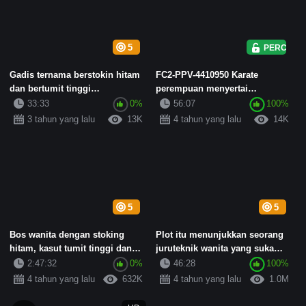
5
PERCUMA
Gadis ternama berstokin hitam
FC2-PPV-4410950 Karate
dan bertumit tinggi
perempuan menyertai
menunjukkan wajahnya dengan
pertandingan sekolah
33:33
0%
56:07
100%
cara...
menengah kebangsaa...
3 tahun yang lalu
13K
4 tahun yang lalu
14K
5
5
Bos wanita dengan stoking
Plot itu menunjukkan seorang
hitam, kasut tumit tinggi dan
juruteknik wanita yang suka
kaki panjang telah melakuk...
berstokin hitam dan bertu...
2:47:32
0%
46:28
100%
4 tahun yang lalu
632K
4 tahun yang lalu
1.0M