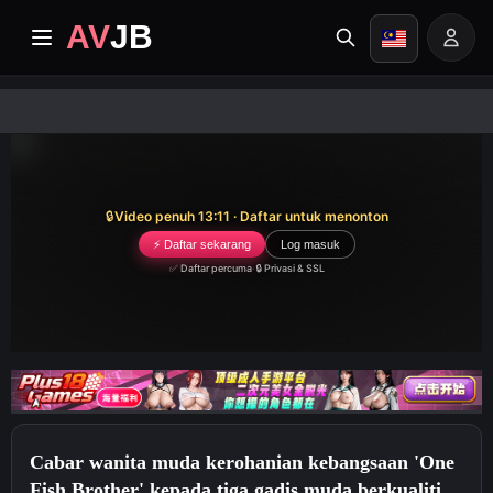
AV
JB
Halaman depan
terkini
🔒
Video penuh 13:11 · Daftar untuk menonton
VIPZon
⚡ Daftar sekarang
Log masuk
✅ Daftar percuma
·
🔒 Privasi & SSL
Album
Kategori
Pusat Misi
Cabar wanita muda kerohanian kebangsaan 'One
Image search
Fish Brother' kepada tiga gadis muda berkualiti