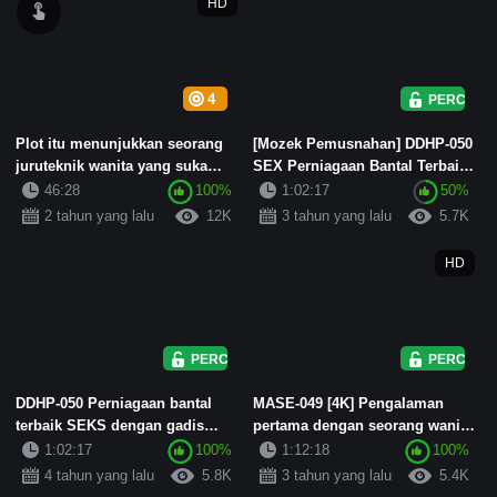
HD
4
PERCUMA
Plot itu menunjukkan seorang
[Mozek Pemusnahan] DDHP-050
juruteknik wanita yang suka
SEX Perniagaan Bantal Terbaik
berstokin hitam dan bertu...
dengan Gadis Siber Canti...
46:28
100%
1:02:17
50%
2 tahun yang lalu
12K
3 tahun yang lalu
5.7K
HD
PERCUMA
PERCUMA
DDHP-050 Perniagaan bantal
MASE-049 [4K] Pengalaman
terbaik SEKS dengan gadis
pertama dengan seorang wanita
siber yang cantik! Creampie b...
yang sudah berkahwin... Sap...
1:02:17
100%
1:12:18
100%
4 tahun yang lalu
5.8K
3 tahun yang lalu
5.4K