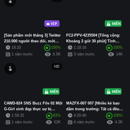
VIP
MIỄN PHÍ
[Sản phẩm mới tháng 3] Twitter
FC2-PPV-4235504 [Tổng cộng:
210.000 người theo dõi, mới
Khoảng 2 giờ 30 phút] Tình
nhất của nữ thần sắc đẹ...
trạng tiếp xúc với đào tạo ...
18:20
100%
1:18:16
100%
1 năm trước
6.5K
3 năm trước
14K
HD
MIỄN PHÍ
MIỄN PHÍ
CAWD-824 SNS Buzz File 02 Một
MAZFX-007 007 [Nhiều kẻ bạo
G-Girl xinh đẹp thực sự bị
dâm trong trường: Tất cả đều
camera bắt gặp trong một ...
nghiện cặc] Đội điền kinh...
1:59:32
83%
4:20:40
100%
1 năm trước
52K
4 năm trước
4.2K