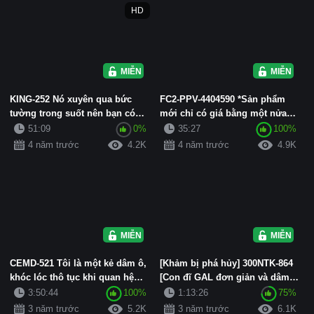
HD
MIỄN PHÍ
MIỄN PHÍ
KING-252 Nó xuyên qua bức
FC2-PPV-4404590 *Sản phẩm
tường trong suốt nên bạn có
mới chỉ có giá bằng một nửa
thể nhìn thấy âm hộ dương vậ...
trong thời gian có hạn! Tôi ...
51:09
0%
35:27
100%
4 năm trước
4.2K
4 năm trước
4.9K
MIỄN PHÍ
MIỄN PHÍ
CEMD-521 Tôi là một kẻ dâm ô,
[Khảm bị phá hủy] 300NTK-864
khóc lóc thô tục khi quan hệ
[Con đĩ GAL đơn giản và dâm
tình dục thô tục - 4 tì...
đãng xuất hiện! ! ] [Nghi...
3:50:44
100%
1:13:26
75%
3 năm trước
5.2K
3 năm trước
6.1K