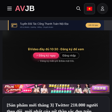
AV
JB
trang nhất
cập nhật
🔒
Video đầy đủ 10:30 · Đăng ký để xem
video cao cấp
⚡ Đăng ký ngay
Đăng nhập
✅ Đăng ký miễn phí
·
🔒 Bảo mật SSL
Album
Thể loại
Trung tâm truyền giáo
[Sản phẩm mới tháng 3] Twitter 210.000 người
Image search
theo dõi, mới nhất của nữ thần sắc đẹp trên