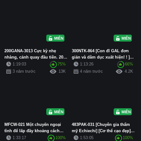
MIỄN PHÍ
MIỄN PHÍ
200GANA-3013 Cực kỳ nhẹ
300NTK-864 [Con đĩ GAL đơn
nhàng, cảnh quay đầu tiên. 2026
giản và dâm dục xuất hiện! ! ]
[Mông đẹp! Mông đẹp! Mông ...
[Nghi ngờ Nan đảo ngược ...
1:19:03
75%
1:13:26
66%
3 năm trước
13K
4 năm trước
4.2K
MIỄN PHÍ
MIỄN PHÍ
MFCW-021 Một chuyến ngoại
483PAK-031 [Chuyên gia thẩm
tình để lấp đầy khoảng cách
mỹ Echiechi] [Cơ thể cạo đẹp]
giữa trái tim và âm hộ thay ...
[Xuất tinh giận dữ] Thủ ...
1:33:17
100%
1:53:05
100%