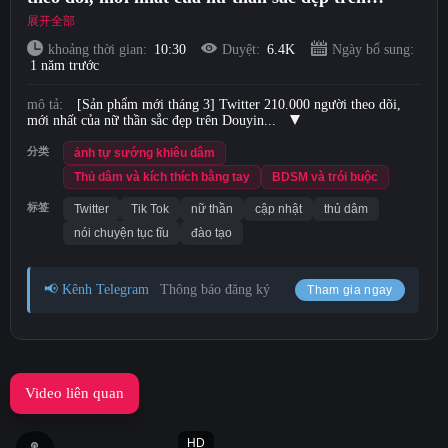
TikTok [Nanmu Kujo], đạo cụ thủ dâm, đào tạo
展开全部
Short Videos
ngôn ngữ tục tĩu "con trai của một con chó cái,
khoảng thời gian:
10:30
Duyệt:
6.4K
Ngày bổ sung:
1 năm trước
đến đây và giúp tôi" (1)
Tải lên
mô tả:
[Sản phẩm mới tháng 3] Twitter 210.000 người theo dõi,
mới nhất của nữ thần sắc đẹp trên Douyin...
Đăng nhập
分类
ảnh tự sướng khiêu dâm
Thủ dâm và kích thích bằng tay
BDSM và trói buộc
đăng ký
标签
Twitter
Tik Tok
nữ thần
cập nhật
thủ dâm
nói chuyện tục tĩu
đào tạo
📢 Kênh Telegram
Thông báo đăng ký
Tham gia ngay
Video liên quan
HD