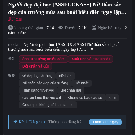
Người đẹp đại học [ASSFUCKASS] Nữ thần sắc
Short Videos
đẹp của trường múa sau buổi biểu diễn ngay lập
tức được chủ nhân đưa vào phòng. Cô ấy có thân
展开全部
Tải lên
hình tuyệt đẹp và đôi chân dài. Cô ấy đã bị đụ cho
khoảng thời gian:
7:14
Duyệt:
7.1K
Ngày bổ sung:
2
năm trước
đến khi cầu xin sự thương xót và cầu xin được cho
Đăng nhập
phép. đi. Cô ấy đã bị bôi kem mà không dùng bao
mô tả:
Người đẹp đại học [ASSFUCKASS] Nữ thần sắc đẹp của
cao su!
trường múa sau buổi biểu diễn ngay lập tức...
đăng ký
分类
ảnh tự sướng khiêu dâm
Xuất tinh và cực khoái
Đôi chân và đùi
标签
vẻ đẹp học đường
nữ thần
Nữ thần sắc đẹp của trường
Tốt nhất
Hình dáng tuyệt vời
đôi chân dài
cầu xin lòng thương xót
Không có bao cao su
kem
Creampie không có bao cao su
📢 Kênh Telegram
Thông báo đăng ký
Tham gia ngay