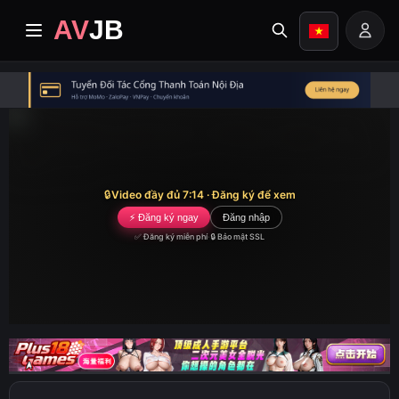
AV
JB
trang nhất
cập nhật
video cao cấp
🔒
Video đầy đủ 7:14 · Đăng ký để xem
⚡ Đăng ký ngay
Đăng nhập
Album
✅ Đăng ký miễn phí
·
🔒 Bảo mật SSL
Thể loại
Trung tâm truyền giáo
Image search