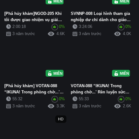
MIỄN PHÍ
MIỄN PHÍ
[Phá hủy khảm]NGOD-205 Khi
SVNNP-008 Loại hình tham gia
tôi được giao nhiệm vụ giải
nghiệp dư chỉ dành cho giáo
quyết khiếu nại của bệnh nh...
viên mầm non tích cực! Th...
2:00:18
0%
3:24:06
0%
3 năm trước
4.6K
3 năm trước
4.0K
MIỄN PHÍ
MIỄN PHÍ
[Phá hủy khảm] VOTAN-088
VOTAN-088 “IKUNA! Trong
“IKUNA! Trong phòng chờ...'
phòng chờ...' Rèn luyện sức
Rèn luyện sức bền không g...
bền không giới hạn! Tôi sẽ...
55:32
0%
55:33
0%
3 năm trước
3.3K
3 năm trước
2.6K
HD