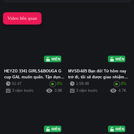
Video liên quan
MIỄN PHÍ
MIỄN PHÍ
HEYZO 3341 GIRLS&BOUGA G
MVSD-605 Bạn đó! Từ hôm nay
cup GAL muốn quên. Tận dụng
trở đi, tôi sẽ được giao nhiệm
tối đa bộ ngực nhạy cảm n...
vụ chăm sóc nhu cầu tìn...
51:47
0%
1:59:48
0%
3 năm trước
3.8K
3 năm trước
4.7K
MIỄN PHÍ
MIỄN PHÍ