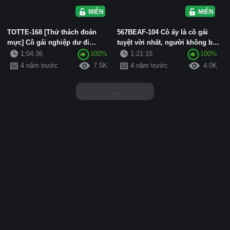
MIỄN PHÍ
MIỄN PHÍ
TOTTE-168 [Thử thách đoán
567BEAF-104 Cô ấy là cô gái
mực] Cô gái nghiệp dư đi
tuyệt vời nhất, người không bao
quanh thị trấn thách thức tiền ...
giờ từ chối khi được m...
1:04:36
100%
1:21:15
100%
4 năm trước
7.5K
4 năm trước
4.0K
...