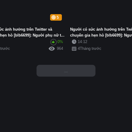
5
ức ảnh hưởng trên Twitter và
Người có sức ảnh hưởng trên Twit
hẹn hò [blb6699]: Người phụ nữ t...
chuyên gia hẹn hò [blb6699]: Ngườ
0%
14:12
 trước
964
4Tháng trước
...