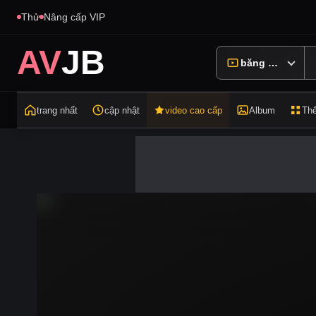
Thử
Nâng cấp VIP
AV
JB
băng hình
trang nhất
cập nhật
video cao cấp
Album
Thể