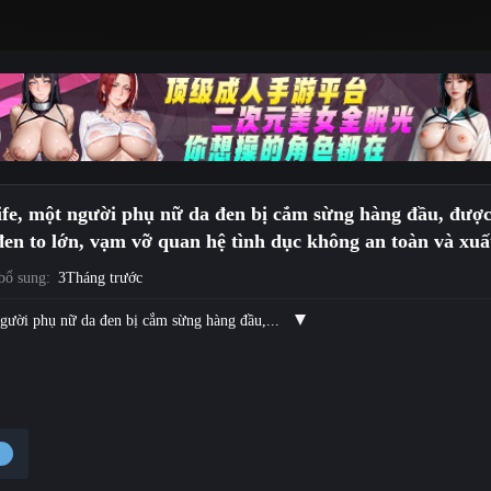
e, một người phụ nữ da đen bị cắm sừng hàng đầu, được g
en to lớn, vạm vỡ quan hệ tình dục không an toàn và xuất 
bổ sung:
3Tháng trước
gười phụ nữ da đen bị cắm sừng hàng đầu,...
y