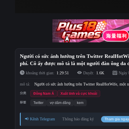
Người có sức ảnh hưởng trên Twitter RealHotWif
phí. Cô ấy được mô tả là một người đàn ông da đ
khoảng thời gian:
1:29:51
Duyệt:
1.6K
Ngày 
mô tả:
Người có sức ảnh hưởng trên Twitter RealHotWife, một n
分类
Đông Nam Á
Xuất tinh và cực khoái
标签
Twitter
vợ dâm đãng
kem
📢 Kênh Telegram
Thông báo đăng ký
Tham gia nga