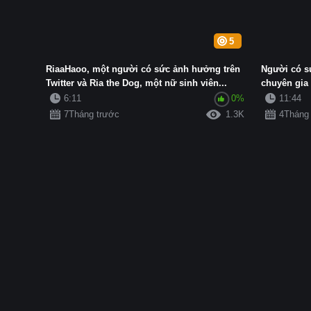
5
RiaaHaoo, một người có sức ảnh hưởng trên
Người có s
Twitter và Ria the Dog, một nữ sinh viên...
chuyên gia 
6:11
0%
11:44
7Tháng trước
1.3K
4Tháng