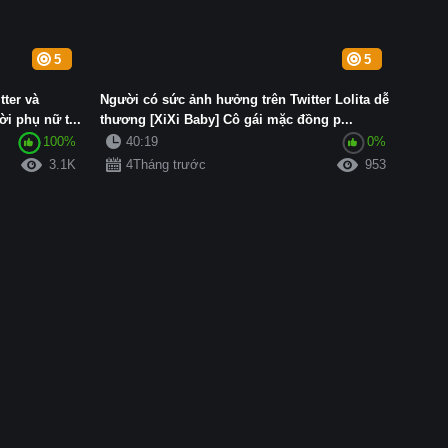
5
5
ter và
Người có sức ảnh hưởng trên Twitter Lolita dễ
i phụ nữ t...
thương [XiXi Baby] Cô gái mặc đồng p...
100%
40:19
0%
3.1K
4Tháng trước
953