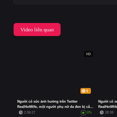
Video liên quan
HD
5
Người có sức ảnh hưởng trên Twitter
Người có s
RealHotWife, một người phụ nữ da đen bị cắm
RealHotWif
sừ...
được ...
2:09:27
0%
28:38