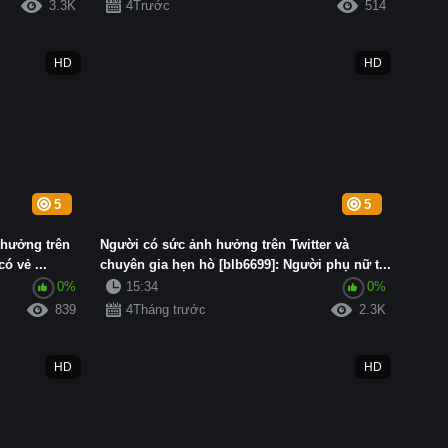
3.3K
4Trước
514
HD
HD
5
5
 hưởng trên
Người có sức ảnh hưởng trên Twitter và
ó vẻ ...
chuyên gia hẹn hò [blb6699]: Người phụ nữ t...
0%
15:34
0%
839
4Tháng trước
2.3K
HD
HD