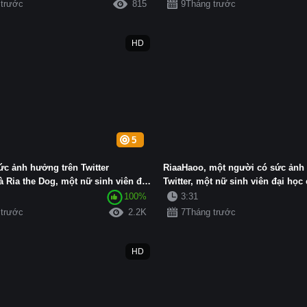
 trước
815
9Tháng trước
HD
5
ức ảnh hưởng trên Twitter
RiaaHaoo, một người có sức ảnh
 Ria the Dog, một nữ sinh viên đại
Twitter, một nữ sinh viên đại học c
100%
3:31
 trước
2.2K
7Tháng trước
HD