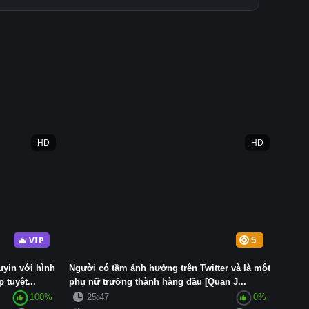
HD
HD
VIP
5
yin với hình
Người có tầm ảnh hưởng trên Twitter và là một
 tuyệt...
phụ nữ trưởng thành hàng đầu [Quan J...
100%
25:47
0%