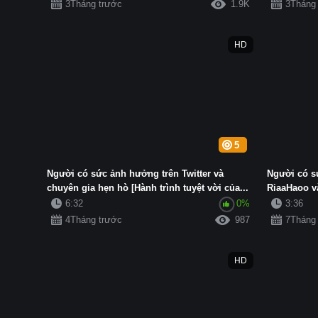
3Tháng trước
1.9K
3Tháng
HD
5
Người có sức ảnh hưởng trên Twitter và
Người có s
chuyên gia hẹn hò [Hành trình tuyệt vời của...
RiaaHaoo và
...
6:32
0%
3:36
4Tháng trước
987
7Tháng
HD