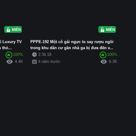
MIỄN PHÍ
MIỄN PHÍ
6 Luxury TV
PPPE-192 Một cô gái ngực to say rượu ngồi
 thỏ...
trong khu dân cư gần nhà ga bị đưa đến v...
100%
2:36:18
100%
4.4K
4 năm trước
6.3K