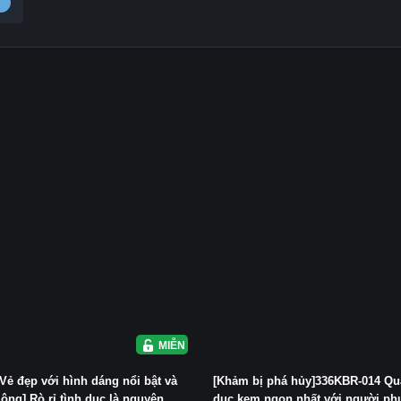
y
MIỄN PHÍ
Vẻ đẹp với hình dáng nổi bật và
[Khảm bị phá hủy]336KBR-014 Qu
ông] Rò rỉ tình dục là nguyên...
dục kem ngon nhất với người phụ