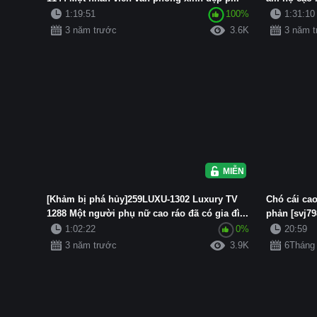
1:19:51
100%
1:31:10
3 năm trước
3.6K
3 năm 
MIỄN PHÍ
[Khảm bị phá hủy]259LUXU-1302 Luxury TV
Chó cái ca
1288 Một người phụ nữ cao ráo đã có gia đì...
phản [svj79
1:02:22
0%
20:59
3 năm trước
3.9K
6Tháng