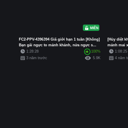
MIỄN PHÍ
FC2-PPV-4396394 Giá giới hạn 1 tuần [Không]
[Hủy diệt 
Bạn gái ngực to mảnh khảnh, nửa ngực s...
mảnh mai x
Echon...
1:28:28
100%
1:08:25
3 năm trước
5.9K
4 năm 