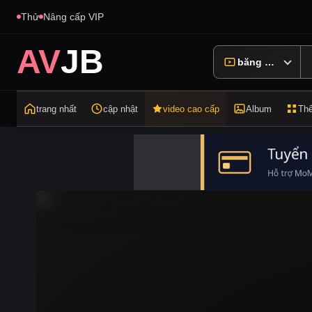
Thử
Nâng cấp VIP
AV
JB
băng hình
trang nhất
cập nhật
video cao cấp
Album
Thể