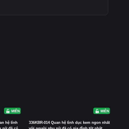
MIỄN PHÍ
MIỄN PHÍ
an hệ tình
336KBR-014 Quan hệ tình dục kem ngon nhất
 nữ đã có ...
với người phụ nữ đã có gia đình tốt nhất...