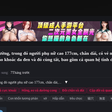
ường, trong đó người phụ nữ cao 177cm, chân dài, có vẻ n
áo khoác da đen và đỏ cùng tất, bao gồm cả quan hệ tình
ất tinh không an toàn!
 sung:
7Tháng trước
ong đó người phụ nữ cao 177cm, chân dài,...
và cực khoái
Hông, eo và đường cong
Đôi chân và đùi
Cặp đôi và qua
ốn
Con khốn tương phản
vớ
Hấp dẫn
trêu chọc
騷穴
無套