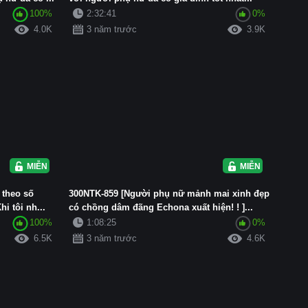
100%
2:32:41
0%
4.0K
3 năm trước
3.9K
MIỄN PHÍ
MIỄN PHÍ
 theo số
300NTK-859 [Người phụ nữ mảnh mai xinh đẹp
i tôi nh...
có chồng dâm đãng Echona xuất hiện! ! ]...
100%
1:08:25
0%
6.5K
3 năm trước
4.6K