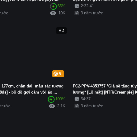
55%
2:32:41
trước
10K
3 năm trước
HD
5
o 177cm, chân dài, màu sắc tương
FC2-PPV-4353757 *Giá sẽ tăng tùy
8ds] - bộ đồ gợi cảm với áo ...
lượng* [Lộ mặt] [NTR/Creampie] Kh
100%
54:37
 trước
2.1K
3 năm trước