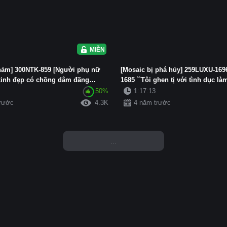
MIỄN PHÍ
khảm] 300NTK-859 [Người phụ nữ
[Mosaic bị phá hủy] 259LUXU-169
inh đẹp có chồng dâm đãng
1685 ``Tôi ghen tị với tình dục làm
50%
1:17:13
trước
4.3K
4 năm trước
...