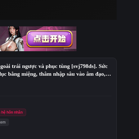
goài trái ngược và phục tùng [svj798ds]. Sức
 dục bằng miệng, thâm nhập sâu vào âm đạo,
n hệ hôn nhân
kem