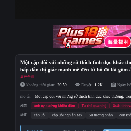
Một cặp đôi với những sở thích tình dục khác th
hấp dẫn thị giác mạnh mẽ đến từ bộ đồ lót gồm 
thâm nhập từ phía sau vào mông căng tròn và xu
展开全部
khoảng thời gian:
20:59
Duyệt:
1.2K
Ngày bổ
mô tả:
Một cặp đôi với những sở thích tình dục khác thường, tr
分类
ảnh tự sướng khiêu dâm
Tư thế quan hệ
Xuất tinh 
标签
cặp đôi
cặp đôi nghiện sex
Sự tương phản
con kh