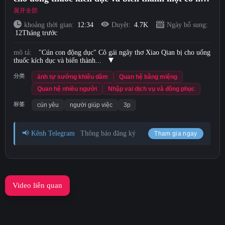
gái lụa đen thành một chú cún con động dục và
展开全部
Short Videos
lần lượt là 3P để quan hệ tình dục bằng miệng
khoảng thời gian:
12:34
Duyệt:
4.7K
Ngày bổ sung:
12Tháng trước
Tải lên
mô tả:
"Cún con động dục" Cô gái ngây thơ Xiao Qian bị cho uống
thuốc kích dục và biến thành...
Đăng nhập
分类
ảnh tự sướng khiêu dâm
Quan hệ bằng miệng
Quan hệ nhiều người
Nhập vai dịch vụ và đồng phục
đăng ký
标签
cún yêu
người giúp việc
3p
📢 Kênh Telegram
Thông báo đăng ký
Tham gia ngay
Video liên quan