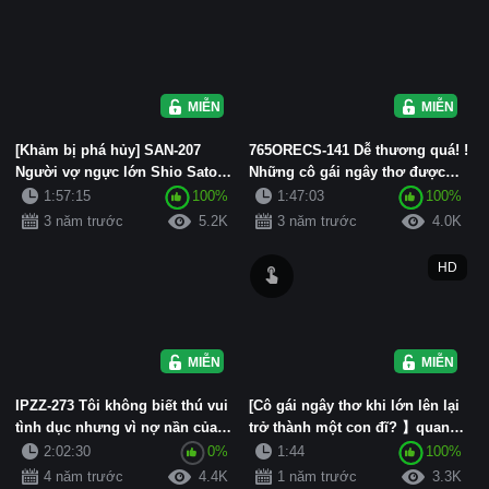
MIỄN PHÍ
MIỄN PHÍ
[Khảm bị phá hủy] SAN-207
765ORECS-141 Dễ thương quá! !
Người vợ ngực lớn Shio Sato bị
Những cô gái ngây thơ được
ép uống thuốc kích thích ...
truyền cảm hứng từ trái t...
1:57:15
100%
1:47:03
100%
3 năm trước
5.2K
3 năm trước
4.0K
HD
MIỄN PHÍ
MIỄN PHÍ
IPZZ-273 Tôi không biết thú vui
[Cô gái ngây thơ khi lớn lên lại
tình dục nhưng vì nợ nần của
trở thành một con đĩ? 】quan
bố nên tôi bị giam tr...
hệ tình dục bằng miệng
2:02:30
0%
1:44
100%
4 năm trước
4.4K
1 năm trước
3.3K