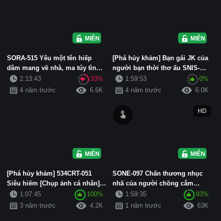
MIỄN PHÍ
MIỄN PHÍ
SORA-515 Yêu một tên hiếp
[Phá hủy khảm] Bạn gái JK của
dâm mang về nhà, ma túy tình
người bạn thời thơ ấu SNIS-
dục và một ông chủ quấy rối...
956, người đã được điều t...
2:13:43
33%
1:59:53
0%
4 năm trước
6.6K
4 năm trước
6.0K
HD
MIỄN PHÍ
MIỄN PHÍ
[Phá hủy khảm] 534CRT-051
SONE-097 Chấn thương nhục
Siêu hiếm [Chụp ảnh cá nhân]
nhã của người chồng cắm
K-chan thích quần xanh nhạt...
sừng: Bạn trai cũ của tôi,
1:07:45
100%
1:59:35
93%
người...
3 năm trước
4.2K
1 năm trước
63K