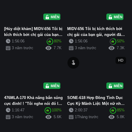
MIỄN PHÍ
MIỄN PHÍ
[Hủy diệt khảm] MIDV-656 Tôi bị
MIDV-656 Tôi bị kích thích bởi
kích thích bởi chị gái của bạn
chị gái của bạn gái, người đã
gái, người đã quyến...
quyến rũ tôi mà không...
1:56:06
80%
1:56:06
50%
3 năm trước
7.7K
3 năm trước
7.3K
HD
MIỄN PHÍ
MIỄN PHÍ
476MLA-170 Khả năng bắn súng
SONE-618 Hợp Đồng Tình Dục
cực đỉnh! ! "Tôi nghe nói đó là
Cực Kỳ Mãnh Liệt: Một nữ nhân
một video hình ả...
viên bán bảo hiểm nhân th...
1:16:47
100%
2:00:37
85%
3 năm trước
5.6K
1Tháng trước
5.8K