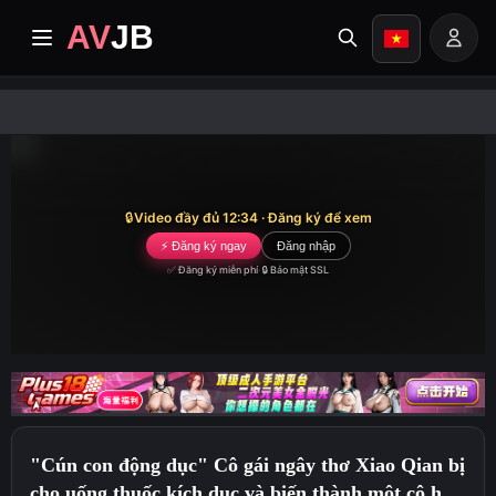
AV
JB
trang nhất
cập nhật
🔒
Video đầy đủ 12:34 · Đăng ký để xem
video cao cấp
⚡ Đăng ký ngay
Đăng nhập
✅ Đăng ký miễn phí
·
🔒 Bảo mật SSL
Album
Thể loại
Trung tâm truyền giáo
"Cún con động dục" Cô gái ngây thơ Xiao Qian bị
Image search
cho uống thuốc kích dục và biến thành một cô hầu