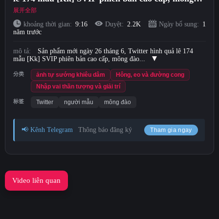
đào đẹp nhất với độ giật đầy đủ
展开全部
Short Videos
khoảng thời gian:
9:16
Duyệt:
2.2K
Ngày bổ sung:
1
năm trước
Tải lên
mô tả:
Sản phẩm mới ngày 26 tháng 6, Twitter hình quả lê 174
mẫu [Kk] SVIP phiên bản cao cấp, mông đào...
Đăng nhập
分类
ảnh tự sướng khiêu dâm
Hông, eo và đường cong
Nhập vai thần tượng và giải trí
đăng ký
标签
Twitter
người mẫu
mông đào
📢 Kênh Telegram
Thông báo đăng ký
Tham gia ngay
Video liên quan