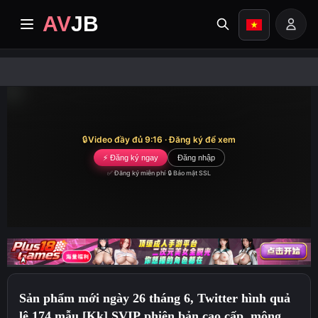
AV
JB
trang nhất
cập nhật
🔒
Video đầy đủ 9:16 · Đăng ký để xem
video cao cấp
⚡ Đăng ký ngay
Đăng nhập
✅ Đăng ký miễn phí
·
🔒 Bảo mật SSL
Album
Thể loại
Trung tâm truyền giáo
Sản phẩm mới ngày 26 tháng 6, Twitter hình quả
Image search
lê 174 mẫu [Kk] SVIP phiên bản cao cấp, mông