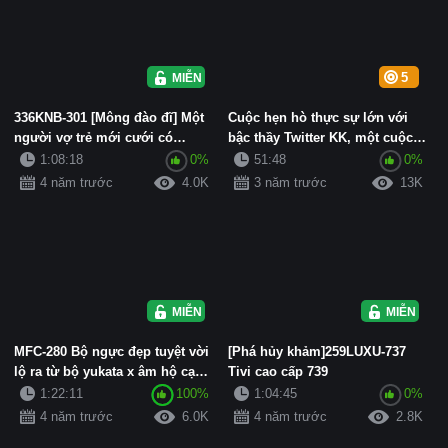
MIỄN PHÍ
5
336KNB-301 [Mông đào đĩ] Một
Cuộc hẹn hò thực sự lớn với
người vợ trẻ mới cưới có
bậc thầy Twitter KK, một cuộc
khuôn mặt và cặp mông đẹp
hẹn hò thực sự với quý c...
1:08:18
0%
51:48
0%
nh...
4 năm trước
4.0K
3 năm trước
13K
MIỄN PHÍ
MIỄN PHÍ
MFC-280 Bộ ngực đẹp tuyệt vời
[Phá hủy khảm]259LUXU-737
lộ ra từ bộ yukata x âm hộ cạo
Tivi cao cấp 739
lông màu nhạt [Yunach...
1:22:11
100%
1:04:45
0%
4 năm trước
6.0K
4 năm trước
2.8K