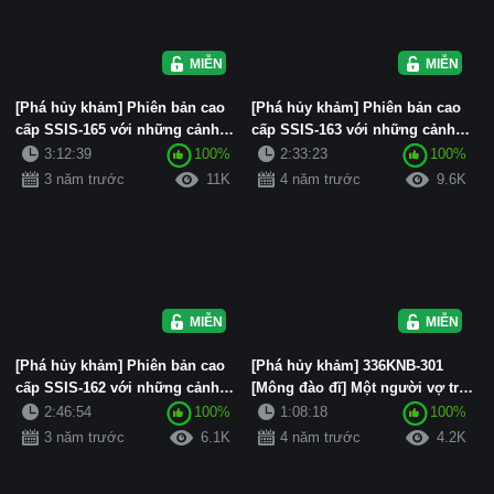
MIỄN PHÍ
MIỄN PHÍ
[Phá hủy khảm] Phiên bản cao
[Phá hủy khảm] Phiên bản cao
cấp SSIS-165 với những cảnh
cấp SSIS-163 với những cảnh
quay chưa được công bố! L...
quay chưa được công bố! T...
3:12:39
100%
2:33:23
100%
3 năm trước
11K
4 năm trước
9.6K
MIỄN PHÍ
MIỄN PHÍ
[Phá hủy khảm] Phiên bản cao
[Phá hủy khảm] 336KNB-301
cấp SSIS-162 với những cảnh
[Mông đào đĩ] Một người vợ trẻ
quay chưa được công bố! B...
mới cưới với khuôn mặt và...
2:46:54
100%
1:08:18
100%
3 năm trước
6.1K
4 năm trước
4.2K