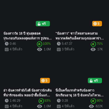
ฟรี
5
น้องสาววัย 18 ปี หุ่นสุดฮอต
"น้องสาว" ชาวไทยสามคนสวม
ประกอบกับเพลงสุดอลังการ รูปขนาด
หมวกผลัดกันเย็ดสวมถุงน่องตาข่าย
นี้! มันสายเกินไปแล้ว! ...
เซ็กซี่แล้วเย็ดบน...
0:46
100%
5:47:37
75%
4 ปีที่แล้ว
1.0M
3 ปีที่แล้ว
17K
5
ฟรี
อ่า ฉันควรทำยังไงดี น้องสาวนักเต้น
นี่เป็นครั้งแรกสำหรับน้องสาว
ที่น่ารักของฉัน หอยเป๋าฮื้อนั้นแก่
นักเรียนอายุ 18 ปี ฉันทนไม่ไหวแล้ว
และอ่อนโยน และ...
~ ท่าทางของเธอมีเสน...
1:46:29
93%
0:28
90%
4 ปีที่แล้ว
1.0M
4 ปีที่แล้ว
822K