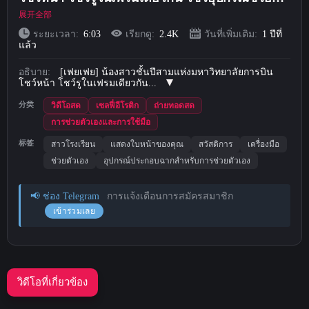
เอง อวัยวะส่วนตัวหนาและโดดเด่น ถอดออกก็สวย
展开全部
Short Videos
(4)
ระยะเวลา:
6:03
เรียกดู:
2.4K
วันที่เพิ่มเติม:
1 ปีที่
แล้ว
อัปโหลด
อธิบาย:
[เฟยเฟย] น้องสาวชั้นปีสามแห่งมหาวิทยาลัยการบิน
โชว์หน้า โชว์รูในเฟรมเดียวกัน...
เข้าสู่ระบบ
分类
วิดีโอสด
เซลฟี่อีโรติก
ถ่ายทอดสด
การช่วยตัวเองและการใช้มือ
ลงทะเบียน
标签
สาวโรงเรียน
แสดงใบหน้าของคุณ
สวัสดิการ
เครื่องมือ
ช่วยตัวเอง
อุปกรณ์ประกอบฉากสำหรับการช่วยตัวเอง
📢 ช่อง Telegram
การแจ้งเตือนการสมัครสมาชิก
เข้าร่วมเลย
วิดีโอที่เกี่ยวข้อง