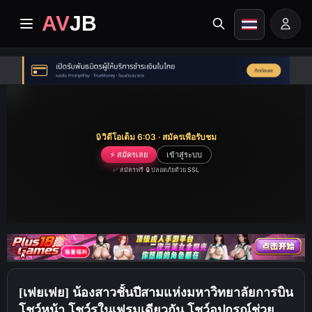
AV
JB
หน้าแรก
ปัจจุบัน
🔒
วิดีโอเต็ม 6:03 · สมัครเพื่อรับชม
วิดีโอระดับพรีเมียม
⚡ สมัครเลย
เข้าสู่ระบบ
✅ สมัครฟรี
·
🔒 ปลอดภัยด้วย SSL
อัลบั้ม
หมวดหมู่
ศูนย์เผยแผ่
[เฟยเฟย] น้องสาวชั้นปีสามแห่งมหาวิทยาลัยการบิน
Image search
โชว์หน้า โชว์รูในเฟรมเดียวกัน โชว์อุปกรณ์ช่วยตัว