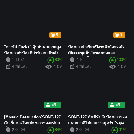
5
3
"การใช้ Fucks" คุ้มกันคุณภาพสูง
น้องสาวนักเรียนปีศาจตัวน้อยจงใจ
น้องสาวตัวน้อยที่น่ารักและมีพลังหุ่น
เปิดเผยชุดชั้นในของเธอและ
เพรีย...
พยายามเกลี้ยกล่อมฉันให้ดีท...
1:11:51
80%
7:10
100%
4 ปีที่แล้ว
1.0M
4 ปีที่แล้ว
1.0M
ฟรี
ฟรี
[Mosaic Destruction]SONE-127
SONE-127 ฉันมีหื่นกับน้องสาวของ
ฉันเริ่มหลงใหลน้องสาวของแฟนสาว
แฟนสาวที่ไม่สามารถพูดว่า "หยุด"
ที่ไม่สามารถพูดว่า &quo...
ได้ และฉั...
2:00:04
84%
2:00:04
91%