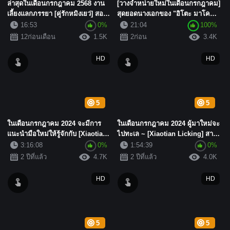
ล่าสุดในเดือนกรกฎาคม 2568 งาน
[วางจำหน่ายใหม่ในเดือนกรกฎาคม]
เลี้ยงแลกภรรยา [คู่รักหมิงเยว่] สอง
สุดยอดนางเอกของ "อิโตะ มาโค
สาวนอนบนเตียง ผิวเ...
โตะ" อดีต &quo...
16:53
0%
21:04
100%
12ก่อนเดือน
1.5K
2ก่อน
3.4K
HD
HD
5
5
ในเดือนกรกฎาคม 2024 จะมีการ
ในเดือนกรกฎาคม 2024 ผู้มาใหม่จะ
แนะนำมือใหม่ให้รู้จักกับ [Xiaotian
ไปทะเล ~ [Xiaotian Licking] สาว
Licking] สาวโรงเรียน...
โรงเรียนสวมแว่น! หน้...
3:16:08
0%
1:54:39
0%
2 ปีที่แล้ว
4.7K
2 ปีที่แล้ว
4.0K
HD
HD
5
5