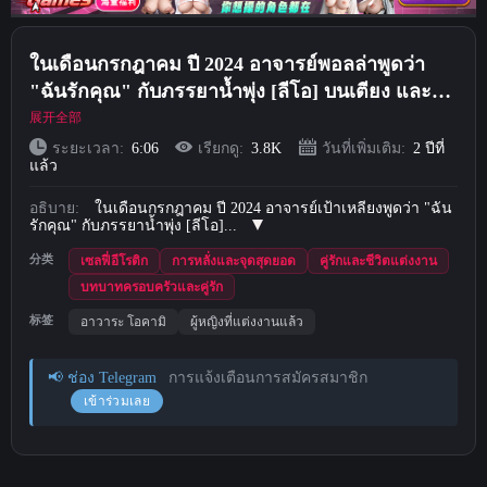
Short Videos
ในเดือนกรกฎาคม ปี 2024 อาจารย์พอลล่าพูดว่า
อัปโหลด
"ฉันรักคุณ" กับภรรยาน้ำพุ่ง [ลีโอ] บนเตียง และ
"ฉันไม่ชอบคุณ" ขณะชมภาพยนตร์
展开全部
เข้าสู่ระบบ
ระยะเวลา:
6:06
เรียกดู:
3.8K
วันที่เพิ่มเติม:
2 ปีที่
แล้ว
ลงทะเบียน
อธิบาย:
ในเดือนกรกฎาคม ปี 2024 อาจารย์เป้าเหลียงพูดว่า "ฉัน
รักคุณ" กับภรรยาน้ำพุ่ง [ลีโอ]...
分类
เซลฟี่อีโรติก
การหลั่งและจุดสุดยอด
คู่รักและชีวิตแต่งงาน
บทบาทครอบครัวและคู่รัก
标签
อาวาระ โอคามิ
ผู้หญิงที่แต่งงานแล้ว
📢 ช่อง Telegram
การแจ้งเตือนการสมัครสมาชิก
เข้าร่วมเลย