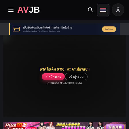
AV
JB
หน้าแรก
ปัจจุบัน
วิดีโอระดับพรีเมียม
🔒
วิดีโอเต็ม 6:06 · สมัครเพื่อรับชม
อัลบั้ม
⚡ สมัครเลย
เข้าสู่ระบบ
✅ สมัครฟรี
·
🔒 ปลอดภัยด้วย SSL
หมวดหมู่
ศูนย์เผยแผ่
Image search