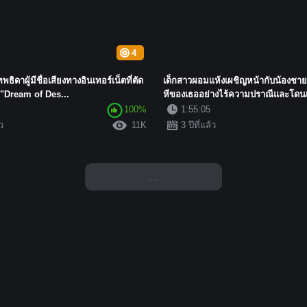
4
ิดาผู้มีชื่อเสียงทางอินเทอร์เน็ตที่ตัด
เด็กสาวผอมแห้งเผชิญหน้ากับน้องชา
 "Dream of Des...
หีของเธออย่างไร้ความปราณีและโดนเ
100%
1:55:05
้ว
11K
3 ปีที่แล้ว
...