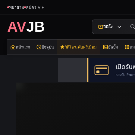
พยายาม
สมัคร VIP
AV
JB
วิดีโอ
หน้าแรก
ปัจจุบัน
วิดีโอระดับพรีเมียม
อัลบั้ม
หม