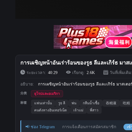
การเผชิญหน้าอันเร่าร้อนของรูธ ลีและเกิร์ธ มาส
ระยะเวลา:
40:29
เรียกดู:
2.6K
วันที่เพิ่มเติม
อธิบาย:
การเผชิญหน้าอันเร่าร้อนของรูธ ลีและเกิร์ธ มาสเตอร
分类
ยุโรปและอเมริกา
标签
แฟนเท่านั้น
รูธ ลี
พ่น
กลืนน้ำเชื้อ
吞精液
吃精
คนดังทางอินเทอร์เน็ต
เจ้าแม่
พี่สาว
📢 ช่อง Telegram
การแจ้งเตือนการสมัครสมาชิก
เข้