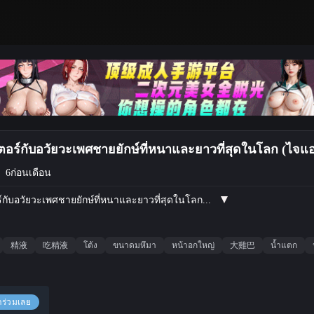
เตอร์กับอวัยวะเพศชายยักษ์ที่หนาและยาวที่สุดในโลก (ไจแอ
:
6ก่อนเดือน
์กับอวัยวะเพศชายยักษ์ที่หนาและยาวที่สุดในโลก...
精液
吃精液
โต้ง
ขนาดมหึมา
หน้าอกใหญ่
大雞巴
น้ำแตก
าร่วมเลย