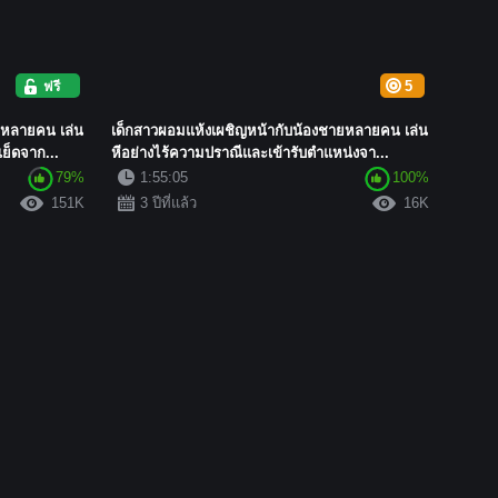
ฟรี
5
ยหลายคน เล่น
เด็กสาวผอมแห้งเผชิญหน้ากับน้องชายหลายคน เล่น
ย็ดจาก...
หีอย่างไร้ความปราณีและเข้ารับตำแหน่งจา...
79%
1:55:05
100%
151K
3 ปีที่แล้ว
16K