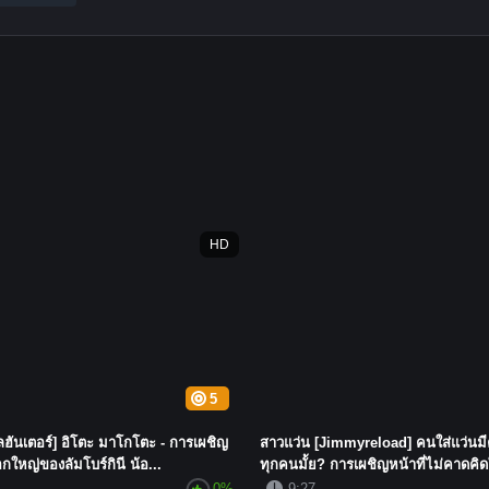
HD
5
ลฮันเตอร์] อิโตะ มาโกโตะ - การเผชิญ
สาวแว่น [Jimmyreload] คนใส่แว่นม
กใหญ่ของลัมโบร์กินี น้อ...
ทุกคนมั้ย? การเผชิญหน้าที่ไม่คาดคิด
0%
9:27