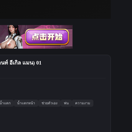
นท์ อีเกิล แมน) 01
น้ำแตก
น้ำแตกหน้า
ช่วยตัวเอง
พ่น
ความงาม