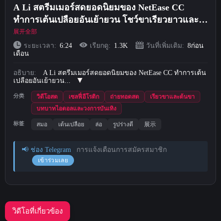
A Li สตรีมเมอร์สดยอดนิยมของ NetEase CC
Short Videos
ทำการเต้นเปลือยอันเย้ายวน โชว์ขาเรียวยาวและ
หุ่นสุดเฟิร์มของเธอ รวมถึงโชว์ขาเป็นรูปตัว M และ
展开全部
อัปโหลด
ท่ากางขา (3)
ระยะเวลา:
6:24
เรียกดู:
1.3K
วันที่เพิ่มเติม:
8ก่อน
เดือน
เข้าสู่ระบบ
อธิบาย:
A Li สตรีมเมอร์สดยอดนิยมของ NetEase CC ทำการเต้น
เปลือยอันเย้ายวน...
ลงทะเบียน
分类
วิดีโอสด
เซลฟี่อีโรติก
ถ่ายทอดสด
เรียวขาและต้นขา
บทบาทไอดอลและวงการบันเทิง
标签
สมอ
เต้นเปลือย
ล่อ
รูปร่างดี
展示
📢 ช่อง Telegram
การแจ้งเตือนการสมัครสมาชิก
เข้าร่วมเลย
วิดีโอที่เกี่ยวข้อง