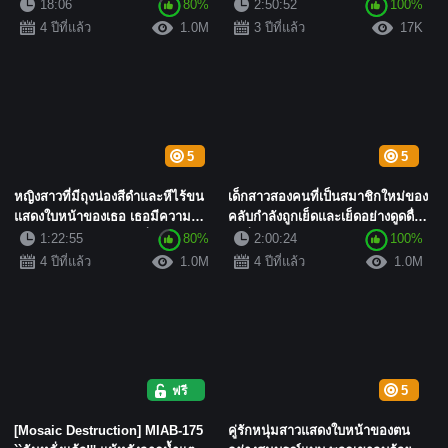
อินเทอร์เ...
ให้ออรัลเซ็กส์และ...
18:06
80%
2:50:52
100%
4 ปีที่แล้ว
1.0M
3 ปีที่แล้ว
17K
5
5
หญิงสาวที่มีถุงน่องสีดำและหีไร้ขน
เด็กสาวสองคนที่เป็นสมาชิกใหม่ของ
แสดงใบหน้าของเธอ เธอมีความ
คลับกำลังถูกเย็ดและเย็ดอย่างดูดดื่ม
ปรารถนาอย่างแรงกล้าที่จ...
ในสี่คนโดยผู้ชา...
1:22:55
80%
2:00:24
100%
4 ปีที่แล้ว
1.0M
4 ปีที่แล้ว
1.0M
ฟรี
5
[Mosaic Destruction] MIAB-175
คู่รักหนุ่มสาวแสดงใบหน้าของตน