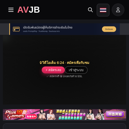
AV
JB
หน้าแรก
ปัจจุบัน
วิดีโอระดับพรีเมียม
🔒
วิดีโอเต็ม 6:24 · สมัครเพื่อรับชม
⚡ สมัครเลย
เข้าสู่ระบบ
อัลบั้ม
✅ สมัครฟรี
·
🔒 ปลอดภัยด้วย SSL
หมวดหมู่
ศูนย์เผยแผ่
Image search