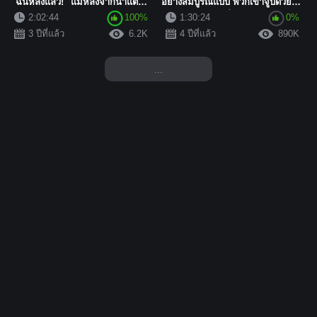
``ฉันหลั่งแล้ว!'' แม้หลังจากน้ำแตก
อย่างสมบูรณ์แบบ พวกเขาจูบด้วยลิ้น
ใส่หน้า จู...
ก่อนและใช้ปากเพื่อจั...
2:02:44
100%
1:30:24
0%
3 ปีที่แล้ว
6.2K
4 ปีที่แล้ว
890K
...