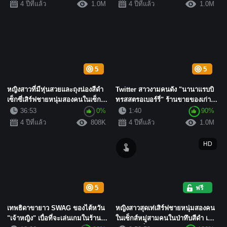
4 ปีที่แล้ว
1.0M
4 ปีที่แล้ว
1.0M
5
5
หญิงสาวที่มีหุ่นสวยและถุงน่องสีดำ
Twitter สาวงามคนดัง "นานาแรบบิ
เซ็กซี่เสิร์ฟชายหนุ่มสองคนในเซ็กส์
ทรสสตรอเบอร์รี่" ร้านขายของเก่า
หมู่สามคน เธอเซ...
ตุ๊กตาบิวตี...
36:53
0%
1:40
90%
4 ปีที่แล้ว
808K
4 ปีที่แล้ว
1.0M
HD
5
ฟรี
เทพธิดาขายาว SWAG ของไต้หวัน
หญิงสาวสุดเท่เสิร์ฟชายหนุ่มสองคน
"เจ้าหญิง" เบื่อที่จะเล่นเกมในร้าน
ในเซ็กส์หมู่สามคนในป่าทึบสีดำ เธอ