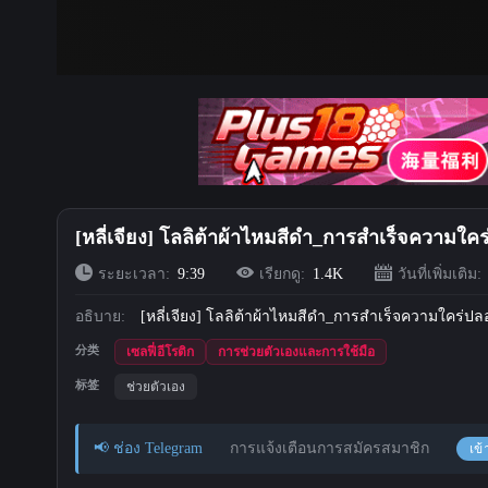
[หลี่เจียง] โลลิต้าผ้าไหมสีดำ_การสำเร็จความใค
ระยะเวลา:
9:39
เรียกดู:
1.4K
วันที่เพิ่มเติม:
อธิบาย:
[หลี่เจียง] โลลิต้าผ้าไหมสีดำ_การสำเร็จความใคร่ป
分类
เซลฟี่อีโรติก
การช่วยตัวเองและการใช้มือ
标签
ช่วยตัวเอง
📢 ช่อง Telegram
การแจ้งเตือนการสมัครสมาชิก
เข้