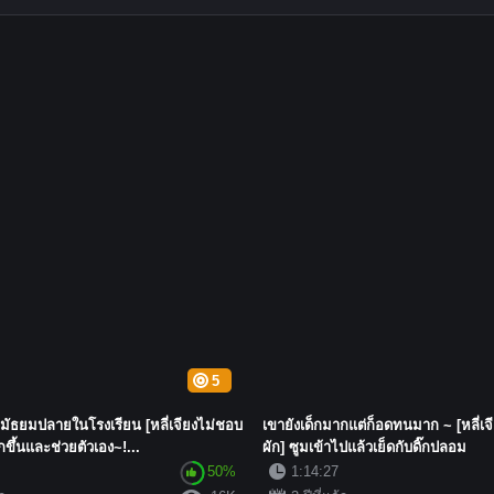
5
นมัธยมปลายในโรงเรียน [หลี่เจียงไม่ชอบ
เขายังเด็กมากแต่ก็อดทนมาก ~ [หลี่เจ
กขึ้นและช่วยตัวเอง~!...
ผัก] ซูมเข้าไปแล้วเย็ดกับดิ๊กปลอม
50%
1:14:27