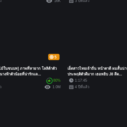
้ว
16K
3 ปีที่แล้ว
5
้ในชนบท] ภาพที่หายาก โลลิต้าตัว
เย็ดสาวไทยเจ้าถิ่น หน้าตาดี ผมสั้นน่าร
ด นางฟ้าตัวน้อยที่น่ารักแล...
ประพฤติตัวดีมาก เธอหยิบ J8 สีด...
80%
1:17:45
้ว
1.0M
4 ปีที่แล้ว