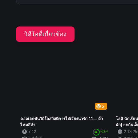
วิดีโอที่เกี่ยวข้อง
5
คอลเลกชันวิดีโอสวัสดิการไป่เจียงน่ารัก 11— ผ้า
โลลิ นักเรีย
ไหมสีดำ
ผัก] ยกก้นเล็
7:12
60%
2:13:25