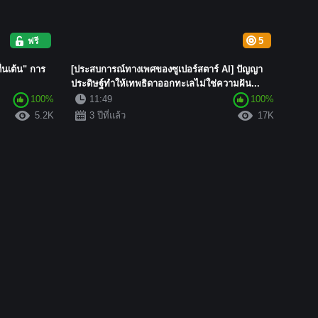
ฟรี
5
่นเต้น" การ
[ประสบการณ์ทางเพศของซูเปอร์สตาร์ AI] ปัญญา
ประดิษฐ์ทำให้เทพธิดาออกทะเลไม่ใช่ความฝัน...
100%
11:49
100%
5.2K
3 ปีที่แล้ว
17K