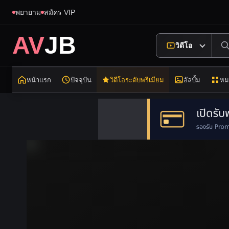
พยายาม
สมัคร VIP
AV
JB
วิดีโอ
หน้าแรก
ปัจจุบัน
วิดีโอระดับพรีเมียม
อัลบั้ม
หม