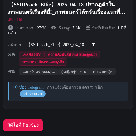
【SSRPeach_Ellie】2025_04_18 ปรากฏตัวใน
Short Videos
ภาพยนตร์เรื่องที่สี่!_ภาพยนตร์ไต้หวันเรื่องแรกที่
เผยโฉมใบหน้าของเธอ_เจ้านายหญิง
展开全部
อัปโหลด
ระยะเวลา:
27:26
เรียกดู:
7.8K
วันที่เพิ่มเติม:
1 ปีที่
แล้ว
เข้าสู่ระบบ
อธิบาย:
【SSRPeach_Ellie】2025_04_18...
分类
ลงทะเบียน
เซลฟี่อีโรติก
ความสัมพันธ์หัวหน้าและลูกน้อง
บทบาทสำนักงานและธุรกิจ
标签
แสดงใบหน้าของคุณ
ผู้หญิงอยู่ข้างบน
เจ้านายหญิง
📢 ช่อง Telegram
การแจ้งเตือนการสมัครสมาชิก
เข้าร่วมเลย
วิดีโอที่เกี่ยวข้อง