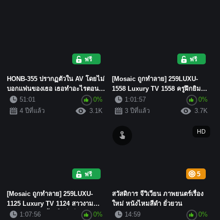
ฟรี
ฟรี
HONB-355 ปรากฏตัวใน AV โดยไม่
[Mosaic ถูกทำลาย] 259LUXU-
บอกแฟนของเธอ เธอทำอะไรตอนที่
1558 Luxury TV 1558 ครูฝึกยิม
ทะเลาะกับแฟน... อายุ: 20 ...
แสนสวยปรากฏตัวใน AV ตาม
51:01
0%
1:01:57
0%
คำแน...
4 ปีที่แล้ว
3.1K
3 ปีที่แล้ว
3.7K
HD
ฟรี
5
[Mosaic ถูกทำลาย] 259LUXU-
สวัสดิการ จีวิเวียน ภาพยนตร์เรื่อง
1125 Luxury TV 1124 สาวงาม
ใหม่ หนังไหมสีดำ ยั่วยวน
ปรากฏตัวอีกครั้ง เป็นสิ่งที่ต้...
1:07:56
0%
14:59
0%