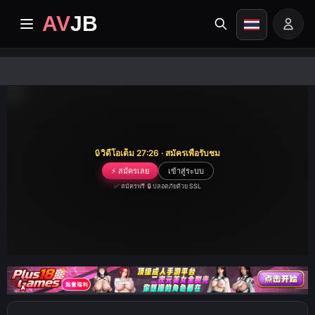
AV
JB
หน้าแรก
ปัจจุบัน
วิดีโอระดับพรีเมียม
🔒
วิดีโอเต็ม 27:26 · สมัครเพื่อรับชม
⚡ สมัครเลย
เข้าสู่ระบบ
อัลบั้ม
✅ สมัครฟรี
·
🔒 ปลอดภัยด้วย SSL
หมวดหมู่
ศูนย์เผยแผ่
Image search