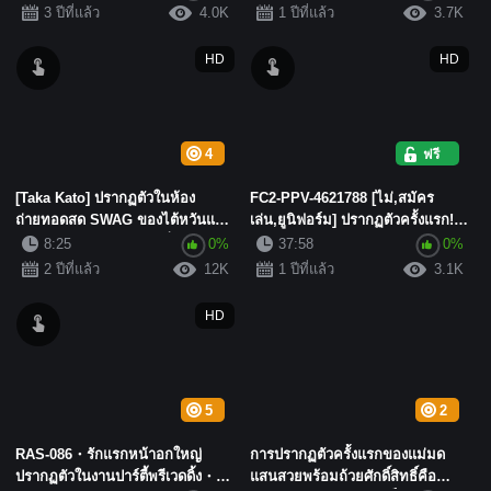
3 ปีที่แล้ว
4.0K
1 ปีที่แล้ว
3.7K
HD
HD
4
ฟรี
[Taka Kato] ปรากฏตัวในห้อง
FC2-PPV-4621788 [ไม่,สมัคร
ถ่ายทอดสด SWAG ของไต้หวันและ
เล่น,ยูนิฟอร์ม] ปรากฏตัวครั้งแรก!!
การถ่ายทำ AV ในสถานที่สอนการ...
Satomi《ชุดกะลาสีสีเทา...
8:25
0%
37:58
0%
2 ปีที่แล้ว
12K
1 ปีที่แล้ว
3.1K
HD
5
2
RAS-086・รักแรกหน้าอกใหญ่
การปรากฏตัวครั้งแรกของแม่มด
ปรากฏตัวในงานปาร์ตี้พรีเวดดิ้ง・
แสนสวยพร้อมถ้วยศักดิ์สิทธิ์คือ