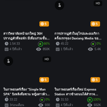
HD
5
5
สาววิทยาลัยหน้าอกใหญ่ 36H
การปรากฏตัวในยุโรปและอเมริกา
ปรากฏตัวที่หอพัก มีเพื่อนร่วมชั้นดู
ครั้งแรกของ Daxiang Media ของผู้
ละครทีวีอยู่ใกล้ ๆ เธ...
หญิงที่มีน้ำหนักเกินพร...
1:54:33
66%
45:22
0%
4 ปีที่แล้ว
850K
1 ปีที่แล้ว
5.4K
HD
5
5
ในภาพยนตร์เรื่อง "Single Man
ในภาพยนตร์เรื่องใหม่ Express
SPA" บิงหลิงจื่อซวน หญิงสาวผิว
Station สาวข้างถนนได้สำรวจ
คล้ำสวยเย้ายว...
ความงามของชายหัวล้าน เขาไปเ...
33:22
0%
31:53
100%
3ก่อนเดือน
930
4 ปีที่แล้ว
932K