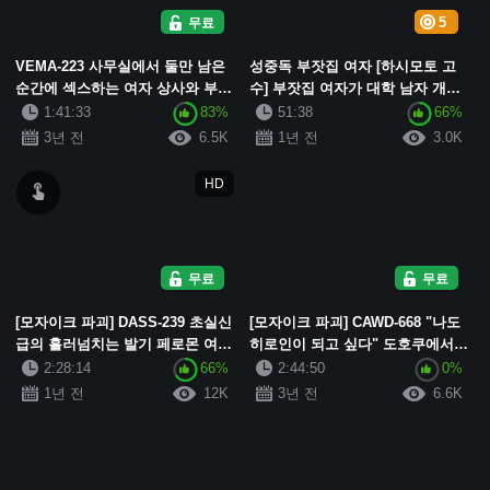
무료
5
VEMA-223 사무실에서 둘만 남은
성중독 부잣집 여자 [하시모토 고
순간에 섹스하는 여자 상사와 부하
수] 부잣집 여자가 대학 남자 개를
직원 모리사와카나
열렬히 지지하고 그에게 그녀의 하
1:41:33
83%
51:38
66%
이힐과 스타킹을 훈련시켜 즙을 짜
3년 전
6.5K
1년 전
3.0K
내고 정액으로 ...
HD
무료
무료
[모자이크 파괴] DASS-239 초실신
[모자이크 파괴] CAWD-668 "나도
급의 흘러넘치는 발기 페로몬 여배
히로인이 되고 싶다" 도호쿠에서
우 경력 11년째 없는 극상 누키 테
로컬 탤런트로 활동하던 진짜 연예
2:28:14
66%
2:44:50
0%
크 지금이 최고로 에로! 아마추어
인, 자신감 넘치는 섹스로 ...
1년 전
12K
3년 전
6.6K
치 ○...