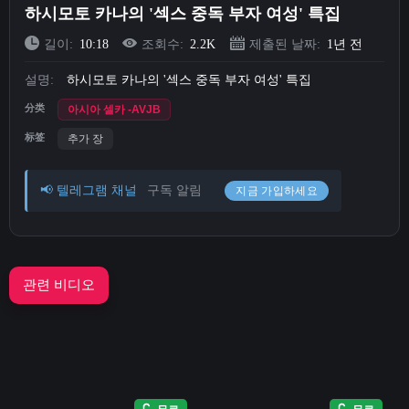
하시모토 카나의 '섹스 중독 부자 여성' 특집
Short Videos
길이:
10:18
조회수:
2.2K
제출된 날짜:
1년 전
업로드
설명:
하시모토 카나의 '섹스 중독 부자 여성' 특집
分类
아시아 셀카 -AVJB
로그인
标签
추가 장
회원가입
📢 텔레그램 채널
구독 알림
지금 가입하세요
관련 비디오