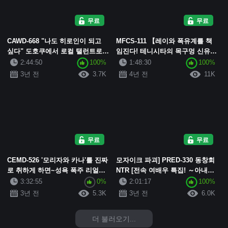
무료
무료
CAWD-668 "나도 히로인이 되고
MFCS-111 【레이와 폭유계를 책
싶다" 도호쿠에서 로컬 탤런트로
임진다! 테니시타의 목구멍 신유
활동하던 진짜 연예인, 자신감 넘
JD】아름답고 크고... 엉덩이파도
2:44:50
100%
1:48:30
100%
치는 섹스로 승부하고 싶어서 상...
뒤집어지는 엄청난 가슴이 전위에
3년 전
3.7K
4년 전
11K
서 부르르부르...
무료
무료
CEMD-526 '모리자와 카나'를 진짜
모자이크 파괴] PRED-330 동창회
로 취하게 하면~성욕 폭주 리얼
NTR [전속 여배우 특집! ～아내의
SEX 문서
최악 전 남친에 빠진 불륜 질내 사
3:32:55
0%
2:01:17
100%
정 영상 ~ 카시이 하나노
3년 전
5.3K
3년 전
6.0K
더 불러오기...