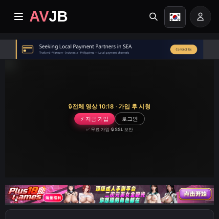
AV
JB
홈
최신
프리미엄 동영상
🔒
전체 영상 10:18 · 가입 후 시청
⚡ 지금 가입
로그인
앨범
✅ 무료 가입
·
🔒 SSL 보안
카테고리
작업 센터
Image search