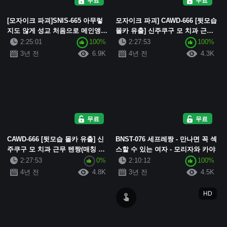
무료
무료
[모자이크 파괴]SNIS-665 아무렇
모자이크 파괴] CAWD-666 [뒷모습
지도 않게 성교 처음으로 메인앵커
몰카 유출] 신주쿠구 모 치과 근무
로 발탁된 나는 시청률을 위해서라
텐짱(매칭 앱 이름) 업무 틈틈이 짧
2:25:01
100%
2:27:53
100%
면 생방송 중에 마●코를 만지작거
은 시간 AV 데뷔 본성은 성욕이 ...
3년 전
6.9K
4년 전
4.3K
려도, 고추를...
무료
무료
CAWD-666 [뒷모습 몰카 유출] 신
BNST-076 세프레짱 - 만나면 꼭 섹
주쿠구 모 치과 근무 텐짱(매칭 앱
스할 수 있는 여자 - 모리자와 카야
이름), 업무 틈틈이 짧은 시간 AV
2:27:53
0%
2:10:12
100%
데뷔 본성은 성욕이 너무 강해 섹
4년 전
4.8K
3년 전
4.5K
스...
HD