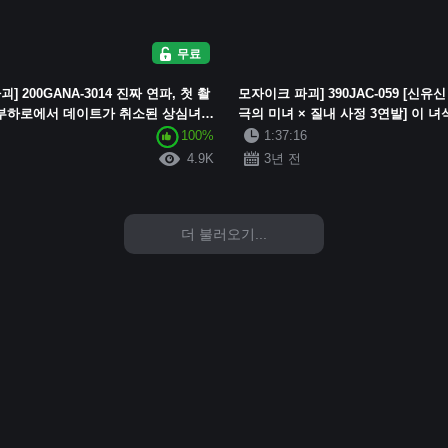
무료
] 200GANA-3014 진짜 연파, 첫 촬
모자이크 파괴] 390JAC-059 [신유신
 시부하로에서 데이트가 취소된 상심녀를
극의 미녀 × 질내 사정 3연발] 이 
구에게 보복이라도 하듯 ...
녀석이 나타났어! 오라 신난다! 큰~..
100%
1:37:16
4.9K
3년 전
더 불러오기...