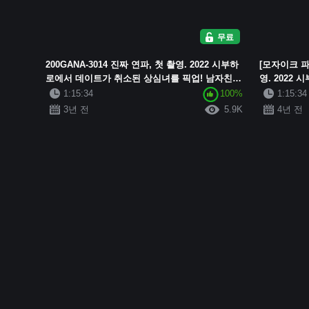
무료
200GANA-3014 진짜 연파, 첫 촬영. 2022 시부하
[모자이크 파괴
로에서 데이트가 취소된 상심녀를 픽업! 남자친구
영. 2022
에게 보복이라도 하듯 큰 가슴을 흔들며 ...
픽업! 남자친
1:15:34
100%
1:15:34
3년 전
5.9K
4년 전