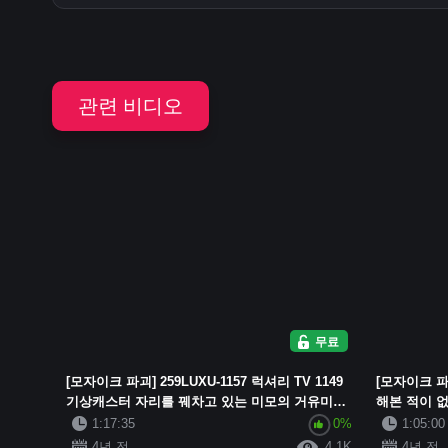
관련 비디오
무료
[모자이크 파괴] 259LUXU-1157 럭셔리 TV 1149
[모자이크 파
기상캐스터 자리를 꿰차고 있는 미모의 거유미녀.
해본 적이 없
남자친구와의 결별로 인한 외로움......
충족되지 않는
1:17:35
0%
1:05:00
4년 전
4.1K
4년 전