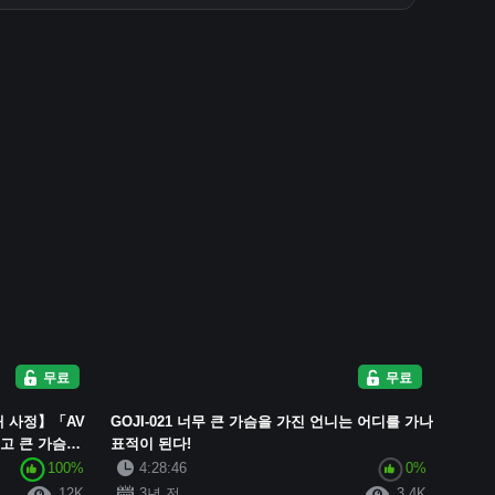
무료
무료
질내 사정】「AV
GOJI-021 너무 큰 가슴을 가진 언니는 어디를 가나
리고 큰 가슴을
표적이 된다!
편...
100%
4:28:46
0%
12K
3년 전
3.4K