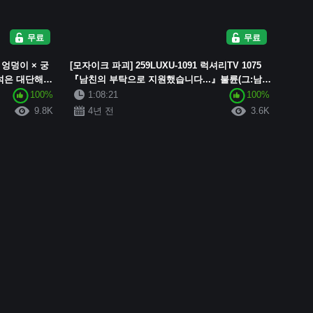
무료
무료
 엉덩이 × 궁
[모자이크 파괴] 259LUXU-1091 럭셔리TV 1075
녀석은 대단해~
『남친의 부탁으로 지원했습니다...』불륜(그:남편:
.
유부녀)이 진행 중인 거유미용부원! ...
100%
1:08:21
100%
9.8K
4년 전
3.6K