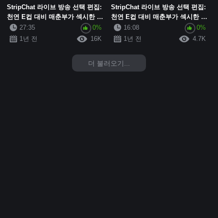
StripChat 라이브 방송 선택 편집:
StripChat 라이브 방송 선택 편집:
천연 E컵 대비 매춘부가 섹시한 흰
천연 E컵 대비 매춘부가 섹시한 흰
색 실크 진동기를 착용하고, 자위
색 실크 진동기를 착용하고 자위하
27:35
0%
16:08
0%
하고 신음하며, 변덕스러운 아름다
고 신음하며 변덕스러운 아름다움
1년 전
16K
1년 전
4.7K
움이 ...
이 가슴...
더 불러오기...