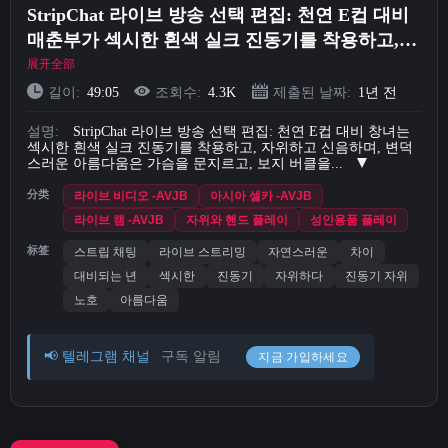
StripChat 라이브 방송 선택 편집: 천연 E컵 대비
Short Videos
매춘부가 섹시한 흰색 실크 진동기를 착용하고,
자위하고 신음하며, 변덕스러운 아름다움이 가슴
展开全部
업로드
을 문지르고, 보지 버클을 채우고, 딜도가 보지에
길이:
49:05
조회수:
4.3K
제출된 날짜:
1년 전
딜도를 삽입하고, 정액이 넘쳐납니다(44)
로그인
설명:
StripChat 라이브 방송 선택 편집: 천연 E컵 대비 창녀는
섹시한 흰색 실크 진동기를 착용하고, 자위하고 신음하며, 변덕
스러운 아름다움은 가슴을 문지르고, 보지 버클을...
회원가입
分类
라이브 비디오 -AVJB
아시아 셀카 -AVJB
라이브 캠 -AVJB
자위와 핸드 플레이
성인용품 플레이
标签
스트립 채팅
라이브 스트리밍
자연스러운
차이
대비되는 년
섹시한
진동기
자위하다
진동기 자위
노호
아름다움
📢 텔레그램 채널
구독 알림
지금 가입하세요