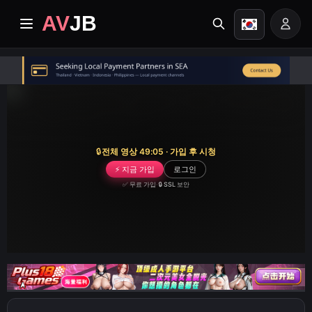
AV
JB
홈
최신
프리미엄 동영상
🔒
전체 영상 49:05 · 가입 후 시청
⚡ 지금 가입
로그인
앨범
✅ 무료 가입
·
🔒 SSL 보안
카테고리
작업 센터
Image search