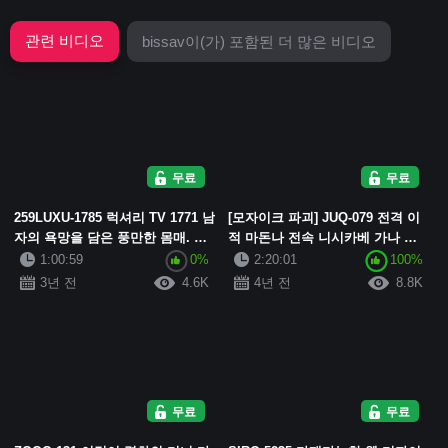
관련 비디오
bissav이(가) 포함된 더 많은 비디오
무료
무료
259LUXU-1785 럭셔리 TV 1771 남
[모자이크 파괴] JUQ-079 전격 이
자의 욕망을 담은 풍만한 몸매. 지
적 마돈나 전속 니시카베 가나 온
적인 OL의 음란한 여성 얼굴, 음탕
몸과 온 정신으로 탐닉하는 진심어
1:00:59
0%
2:20:01
100%
한 교감. 한계를 넘어선 말뚝박...
린 땀범벅 질내 사정 3연습!
3년 전
4.6K
4년 전
8.8K
무료
무료