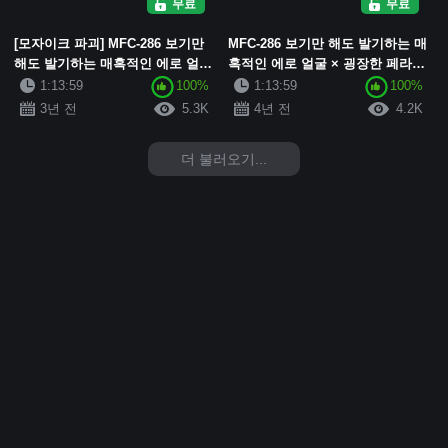
무료
무료
[모자이크 파괴] MFC-286 보기만
MFC-286 보기만 해도 발기하는 매
해도 발기하는 매혹적인 에로 얼굴
혹적인 에로 얼굴 × 굉장한 페라바
× 굉장한 페라 진공 여자【미리이
큠 여자【미리이(여대생)】【중간
1:13:59
100%
1:13:59
100%
(여대생)】【중간 삽입】【고무 없
삽입】【고무 없는 섹스】【구강
3년 전
5.3K
4년 전
4.2K
는 섹스】...
사정】【진공 ...
더 불러오기...