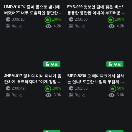
UMD-916 "아줌마 몸으로 발기해
EYS-099 엿보인 땀에 젖은 섹스!
버렸어?" 너무 도발적인 풍만한 몸
통통한 풍만한 아내의 부끄러운 성
매를 가진 도에로 아줌마에게 주도
생활 vol.5
3:09:18
100%
2:58:58
100%
권과 음경을 뺏기고, 그대로 ...
4년 전
4.2K
3년 전
4.2K
무료
무료
JHEM-017 령화의 미녀 마녀가 음
SIRO-5230 모 테마파크에서 일하
란하게 흐트러지다! "이게 정말 50
는 언니! 포근한 느낌의 무침체 로
대인가!" 나이를 거듭할수록 성욕
보디! 경험해 본 적 없는 비정상적
2:00:49
100%
1:02:53
50%
은 점점 더 왕성해진다! 너...
인 섹스에 흥미를 느낀다! 첫 촬영]
3년 전
6.3K
3년 전
6.0K
인터...