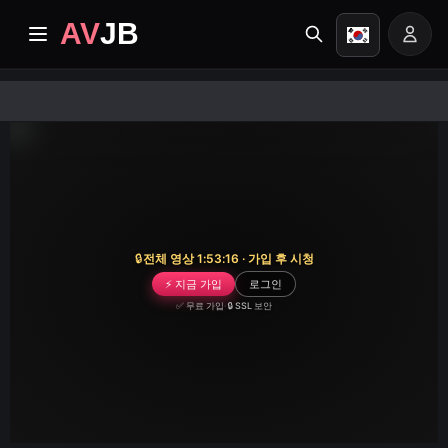
AV
JB
홈
최신
프리미엄 동영상
🔒
전체 영상 1:53:16 · 가입 후 시청
앨범
⚡ 지금 가입
로그인
✅ 무료 가입
·
🔒 SSL 보안
카테고리
작업 센터
Image search