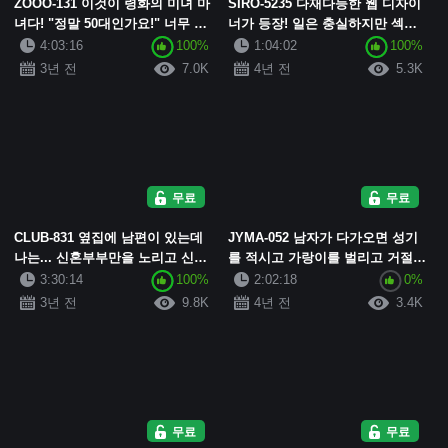
ZOOO-131 이것이 령화의 미녀 마
SIRO-5235 다재다능한 웹 디자이
녀다! "정말 50대인가요!" 너무 예
너가 등장! 일은 충실하지만 섹스
쁜 오십 대 중년 여성들이 탐닉하
는 오랜만......... 오랜만에 자지를
4:03:16
100%
1:04:02
100%
는 농후한 SEX 성숙한 ...
저속한 소리를 내며 탐닉하는 마●
3년 전
7.0K
4년 전
5.3K
코...
무료
무료
CLUB-831 옆집에 남편이 있는데
JYMA-052 남자가 다가오면 성기
나는... 신혼부부만을 노리고 신부
를 적시고 가랑이를 벌리고 거절할
를 남편의 70cm 옆에서 잠자리를
수 없는 육감적인 몸매의 미巨乳
3:30:14
100%
2:02:18
0%
갖는 악덕 신부 에스테틱 배덕 마
마조히즘 아내, 큰 가슴과 미 엉덩
3년 전
9.8K
4년 전
3.4K
사지 N...
이를 비난받...
무료
무료