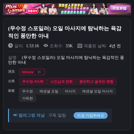
Short Videos
업로드
(무수정 스포일러) 오일 마사지에 탐닉하는 육감
적인 풍만한 아내
로그인
길이:
1:53:16
조회수:
33K
제출된 날짜:
4년 전
회원가입
설명:
(무수정 스포일러) 오일 마사지에 탐닉하는 육감적인 풍
만한 아내
演员
bissav
33
分类
무수정-AVJB
스킨십과 전희
풍만하고 굴곡진 체형
标签
무수정
에센셜 오일
마사지
에센셜 오일 마사지
가득한
📢 텔레그램 채널
구독 알림
지금 가입하세요