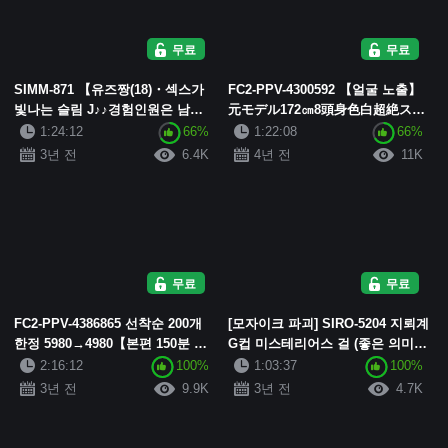
무료
무료
SIMM-871 【유즈짱(18)・섹스가
FC2-PPV-4300592 【얼굴 노출】
빛나는 슬림 J♪♪경험인원은 남자
元モデル172㎝8頭身色白超絶スレ
친구만 있는 순결한 몸매! 그래도
ンダー美bodyみかちゃん。 잠자
1:24:12
66%
1:22:08
66%
H에 호기심 가득! 소프트부의 건강
리를 빼앗긴 성욕이 있는 사랑하는
3년 전
6.4K
4년 전
11K
슬림짱...
남자친구를 ...
무료
무료
FC2-PPV-4386865 선착순 200개
[모자이크 파괴] SIRO-5204 지뢰계
한정 5980→4980【본편 150분 이
G컵 미스테리어스 걸 (좋은 의미
상】【집에 잠입】Gカップ神スタ
로!) 좋은 의미로! 여자들은 속박감
2:16:12
100%
1:03:37
100%
イル美女が彼氏と同棲している愛
이 강한 남자친구가 있으면 놀고
3년 전
9.9K
3년 전
4.7K
の巣に突...
싶다...