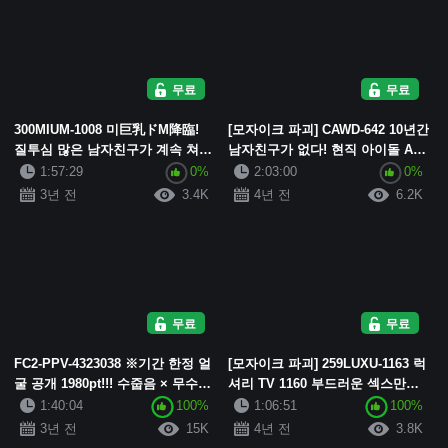
무료
무료
300MIUM-1008 미巨乳ドM降臨!
[모자이크 파괴] CAWD-642 10년간
질투심 많은 남자친구가 계속 쳐다
남자친구가 없다! 현직 아이돌 AV
보는 가운데, 눈물 연속 일라마로
여배우 니시모토 메이사와 술에 취
1:57:29
0%
2:03:00
0%
각성해버렸어요. 광고 대행사 루트
해 맨몸으로 질내사정을 마구잡이
3년 전
3.4K
4년 전
6.2K
영업 혼...
로 한...
무료
무료
FC2-PPV-4323038 ※기간 한정 얼
[모자이크 파괴] 259LUXU-1163 럭
굴 공개 1980pt!!! 수줍음 × 무수정]
셔리 TV 1160 부드러운 섹스만으
수줍은 몸짓이 귀여운 백옥 같은
로는 부족하다... 부드러운 미소가
1:40:04
100%
1:06:51
100%
19세 간호학도. 최고급 ...
인상적인 요리학교 교사가 AV에 ...
3년 전
15K
4년 전
3.8K