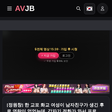
AV
JB
홈
최신
🔒
전체 영상 15:39 · 가입 후 시청
프리미엄 동영상
⚡ 지금 가입
로그인
✅ 무료 가입
·
🔒 SSL 보안
앨범
카테고리
작업 센터
[정원창] 한 교포 화교 여성이 남자친구가 생긴 후
Image search
로 연락이 없었는데, 갑자기 전화가 와서 프로젝