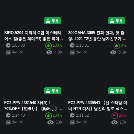
무료
무료
SIRO-5204 지뢰계 G컵 미스테리
200GANA-3005 진짜 연파, 첫 촬
어스 걸(좋은 의미로!) 좋은 의미로!
영. 2021 "2년 동안 남자친구가 없
여자들은 속박감이 강한 남자친구
어요..." 신주쿠에서 헌팅한 의류
1:03:38
100%
1:13:31
0%
가 있으면 놀고 싶다고 생각한다고
점원 아가씨는 불...
4년 전
4.8K
3년 전
3.6K
하니,...
무료
무료
FC2-PPV-4381540 3日間！
FC2-PPV-4335541 【신 스타일 미
70%OFF【初撮り】【顔出し】 圧
녀 NTR 다시】남친의 일도 섹스도
倒的な初々しさ。 경험 인원수 2명
좋아하는 유리짱. 결국, 남자친구
1:14:40
100%
1:11:52
25%
의 순결한 천사 아가씨. 섹스는 좋
가 일하는 동안 또다시 남의 물건
3년 전
53K
3년 전
17K
아하는 것 같...
으로...