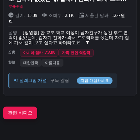
터를 샀는데 자기 집에 가서 같이 보고 싶다고 하
展开全部
Short Videos
더라고요.
길이:
15:39
조회수:
2.1K
제출된 날짜:
12개월
전
업로드
설명:
[정원창] 한 교포 화교 여성이 남자친구가 생긴 후로 연
락이 없었는데, 갑자기 전화가 와서 프로젝터를 샀는데 자기 집
로그인
에 가서 같이 보고 싶다고 하더라고요.
分类
아시아 셀카 -AVJB
가족·연인 역할극
회원가입
标签
대한민국
아름다움
📢 텔레그램 채널
구독 알림
지금 가입하세요
관련 비디오