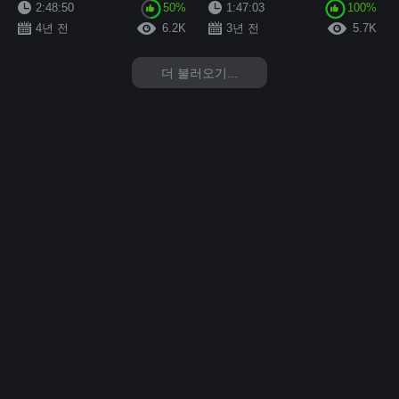
꼬마 육체를 중년의 거시기 꼬챙이
고급 미녀 댄스 강사를 그녀로 대
2:48:50
50%
1:47:03
100%
목구멍 보코이 라마 질식 절정 오
여! 유혹해서 원래는 금지된 에로
4년 전
6.2K
3년 전
5.7K
르가즘 →...
틱한 행...
더 불러오기...