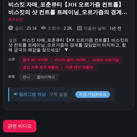
비스킷 자매_포춘큐티【JOI 오르가즘 컨트롤】
Short Videos
비스킷의 샷 컨트롤 트레이닝_오르가즘의 경계를
끊임없이 터치하고, 함께 궁극의 쾌감을 찾으세
展开全部
업로드
요!
길이:
25:14
조회수:
2.2K
제출된 날짜:
1년 전
로그인
설명:
비스킷 자매_포춘큐티【JOI 오르가즘 컨트롤】비스킷의
샷 컨트롤 트레이닝_오르가즘의 경계를 끊임없이 터치하고, 함
께 궁극의 쾌감을 찾으세요!
회원가입
分类
중국 AV -AVJB
아시아 셀카 -AVJB
사정과 오르가슴
성인 가족 관계 역할극
가족·연인 역할극
标签
언니
클라이맥스
📢 텔레그램 채널
구독 알림
지금 가입하세요
관련 비디오