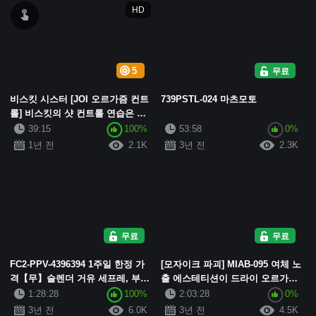
HD
5
무료
비스킷 시스터 [JOI 오르가즘 컨트
739PSTL-024 마츠모토
롤] 비스킷의 샷 컨트롤 연습은 끊
임없이 오르가즘의 경계에 닿으며
39:15
100%
53:58
0%
함께 궁극의 쾌감을 찾습니다!
1년 전
2.1K
3년 전
2.3K
무료
무료
FC2-PPV-4396394 1주일 한정 가
[모자이크 파괴] MIAB-095 여체 노
격【무】슬렌더 거유 세프레, 부르
출 에스테티션이 드라이 오르가즘
면 바로 달려와 주는 반쪽짜리 초
으로 인도하는 메스이키 역바니 미
1:28:28
100%
2:03:28
0%
미녀. 감도가 뛰어나서 몇 번이고
사키 칸나
3년 전
6.0K
3년 전
4.5K