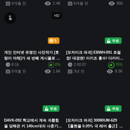
대 최고급 미녀 [샤오솽]의 검은 스
대 최고급 미녀 [샤오솽]의 검은 스
6개월 전
2.4K
6개월 전
906
타킹과...
타킹과...
HD
5
무료
개인 인터넷 유명인 사진작가 [호
[모자이크 파괴] EBWH-091 초절
랑이 야채]가 세 번째 게시물로 돌
정! 대경련! 이키조 홍수! 다카미네
아왔습니다. 170cm의 키에 2000년
의 꽃 Gcup 슬림 미녀가 에로스 방
8:16
0%
2:00:07
75%
대 최고급 미녀 [샤오솽]의 검은 스
출시키는 궁극의 오르가즘 FUCK
6개월 전
1.6K
3년 전
9.3K
타킹과...
미...
무료
무료
DAVK-092 학교에서 계속 괴롭힘
[모자이크 파괴] 300MIUM-629
을 당해온 키 140cm대의 사춘기
【출현율 0.05% 극 레어 출근】초