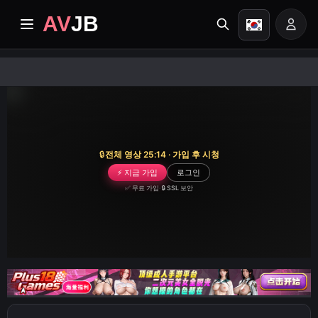
AV
JB
홈
최신
프리미엄 동영상
🔒
전체 영상 25:14 · 가입 후 시청
⚡ 지금 가입
로그인
앨범
✅ 무료 가입
·
🔒 SSL 보안
카테고리
작업 센터
Image search