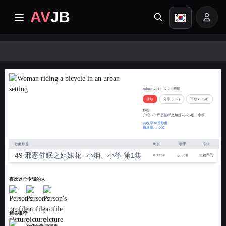
AV
JB
홈
49 邪恶催眠之姐妹花--小烟、小
최신
筝
Admin 2016-02-01 初建
播放
分享 (397)
下载 (1154)
프리미엄 동영상
标签:
介绍: 49 邪恶催眠之姐妹花--小烟、小筝
共收录30首歌曲
播放量: 11K次
앨범
歌曲标题
时长
歌手
专辑
49 邪恶催眠之姐妹花--小烟、小筝 第1集
0:32:58
步非烟
短篇系列
카테고리
喜欢这个专辑的人
작업 센터
Image search
相关推荐
YouTube热门的欧美...