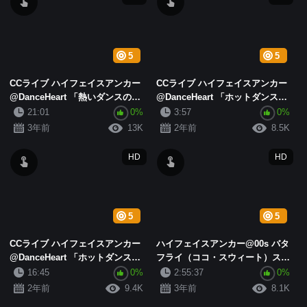
5
5
CCライブ ハイフェイスアンカー
CCライブ ハイフェイスアンカー
@DanceHeart 「熱いダンスの誘
@DanceHeart 「ホットダンスコ
惑」コレクション2 (4)
レクション」 (5)
21:01
0%
3:57
0%
3年前
13K
2年前
8.5K
HD
HD
5
5
CCライブ ハイフェイスアンカー
ハイフェイスアンカー@00s バタ
@DanceHeart 「ホットダンスコ
フライ（ココ・スウィート）スケ
レクション」 (4)
ール福祉ショーw (2)
16:45
0%
2:55:37
0%
2年前
9.4K
3年前
8.1K