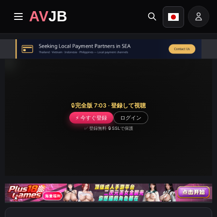
AV
JB
ホームページ
最近
プレミアムビデオ
🔒
完全版 7:03 · 登録して視聴
⚡ 今すぐ登録
ログイン
アルバム
✅ 登録無料
·
🔒 SSLで保護
ジャンル
タスクセンター
Image search