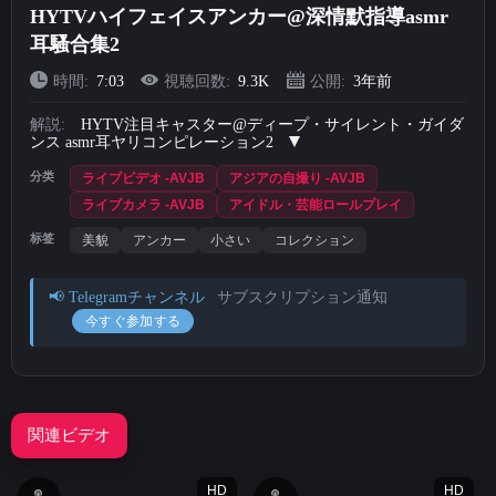
HYTVハイフェイスアンカー@深情默指導asmr
Short Videos
耳騷合集2
時間:
7:03
視聴回数:
9.3K
公開:
3年前
アップロード
解説:
HYTV注目キャスター@ディープ・サイレント・ガイダ
ログイン
ンス asmr耳ヤリコンピレーション2
分类
ライブビデオ -AVJB
アジアの自撮り -AVJB
新規登録
ライブカメラ -AVJB
アイドル・芸能ロールプレイ
标签
美貌
アンカー
小さい
コレクション
📢 Telegramチャンネル
サブスクリプション通知
今すぐ参加する
関連ビデオ
HD
HD