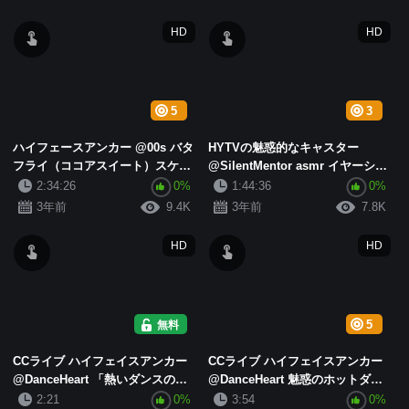
HD
HD
5
3
ハイフェースアンカー @00s バタ
HYTVの魅惑的なキャスター
フライ（ココアスイート）スケー
@SilentMentor asmr イヤーシズ
ル福祉ショー第2弾 1 (5)
ルコレクション(2)
2:34:26
0%
1:44:36
0%
3年前
9.4K
3年前
7.8K
HD
HD
無料
5
CCライブ ハイフェイスアンカー
CCライブ ハイフェイスアンカー
@DanceHeart 「熱いダンスの誘
@DanceHeart 魅惑のホットダン
惑」コレクション2 (5)
ス集 (2)
2:21
0%
3:54
0%