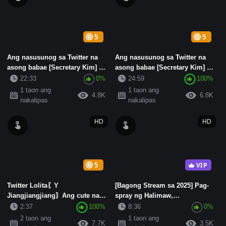
5
5
Ang nasusunog sa Twitter na
Ang nasusunog sa Twitter na
asong babae [Secretary Kim] ay
asong babae [Secretary Kim] ay
nagbubuga ng langis sa ...
nagbubuga ng langis sa ...
22:33
0%
24:59
100%
1 taon ang
1 taon ang
4.8K
6.8K
nakalipas
nakalipas
HD
HD
VIP
5
Twitter Lolita〖Y
[Bagong Stream sa 2025] Pag-
Jiangjiangjiang〗Ang cute na
spray ng Halimaw,
humanoid na maliit na aso ay
Pinakamahusay na Nasusunog
2:37
100%
8:36
0%
sinanay ...
na asong ...
2 taon ang
1 taon ang
7.7K
3.5K