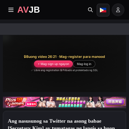
AV
JB
Home
Pinakabago
🔒
Buong video 26:21 · Mag-register para manood
Premium video
⚡ Mag-sign up ngayon
Mag-log in
✅ Libre ang registration
·
🔒 Pribado at protektado ng SSL
Mga Album
Mga Kategorya
Sentro ng Gawain
Ang nasusunog sa Twitter na asong babae
Image search
[Secretary Kim] ay tumatagas ng langis sa buong