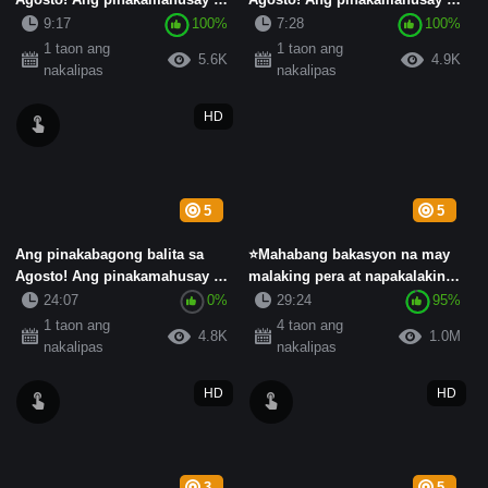
nasusunog na asong babae n...
nasusunog na asong babae n...
9:17
100%
7:28
100%
1 taon ang
1 taon ang
5.6K
4.9K
nakalipas
nakalipas
HD
5
5
Ang pinakabagong balita sa
⭐Mahabang bakasyon na may
Agosto! Ang pinakamahusay na
malaking pera at napakalaking
nasusunog na asong babae n...
alok⭐Twitter beautiful bre...
24:07
0%
29:24
95%
1 taon ang
4 taon ang
4.8K
1.0M
nakalipas
nakalipas
HD
HD
3
5