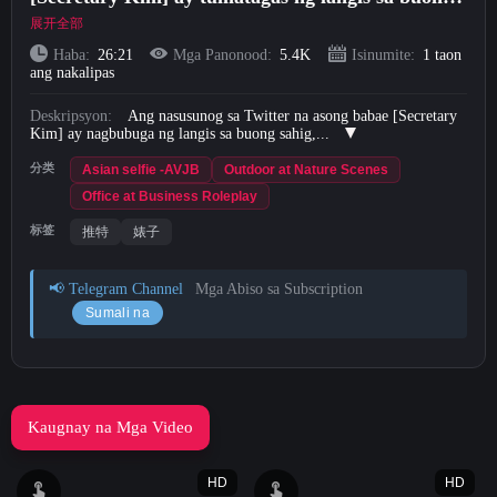
sahig, ang kanyang itim na medyas ay hindi
展开全部
Short Videos
nakaharang, siya ay tumutulo sa bubong ng
Haba:
26:21
Mga Panonood:
5.4K
Isinumite:
1 taon
ang nakalipas
koridor sa parke, at siya ay siniil ng malakas ng
Mag-upload
isang malaking titi na walang co
Deskripsyon:
Ang nasusunog sa Twitter na asong babae [Secretary
Kim] ay nagbubuga ng langis sa buong sahig,...
Mag-login
分类
Asian selfie -AVJB
Outdoor at Nature Scenes
Office at Business Roleplay
Mag-sign Up
标签
推特
婊子
📢 Telegram Channel
Mga Abiso sa Subscription
Sumali na
Kaugnay na Mga Video
HD
HD