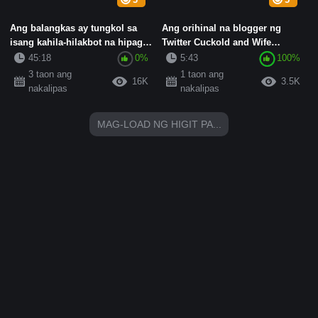
Ang balangkas ay tungkol sa
Ang orihinal na blogger ng
isang kahila-hilakbot na hipag
Twitter Cuckold and Wife
na nang-aakit sa isang ...
Swinger [BBQ Daddy] ay may
45:18
0%
5:43
100%
pin...
3 taon ang
1 taon ang
16K
3.5K
nakalipas
nakalipas
MAG-LOAD NG HIGIT PA...