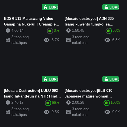
LIBRE
LIBRE
BDSR-513 Malaswang Video
[Mosaic destroyed] ADN-335
Ganap na Nukeru! ! Creampie
Isang kuwento tungkol sa
SEX sa isang makukulit na
pakikipagtalik sa isang simple...
4:00:14
0%
1:50:45
50%
bab...
3 taon ang
3 taon ang
3.7K
6.3K
nakalipas
nakalipas
LIBRE
LIBRE
[Mosaic Destruction] LULU-092
[Mosaic destroyed]BLB-010
Isang hit-and-run na NTR Hindi
Japanese mature woman
niya tinanggap ang mg...
ginahasa ng isang malaking
2:40:17
66%
2:00:29
100%
itim na...
3 taon ang
3 taon ang
9.5K
9.0K
nakalipas
nakalipas