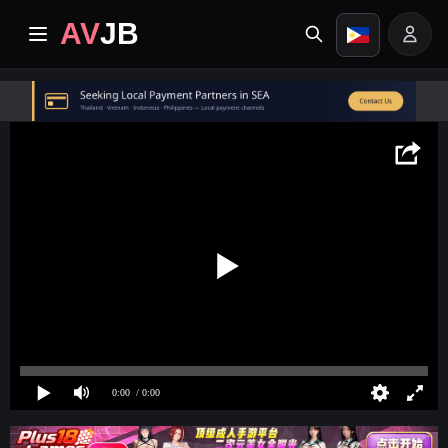
AV
JB
Home
Pinakabago
Premium video
Mga Album
Mga Kategorya
Sentro ng Gawain
0:00
/ 0:00
Image search