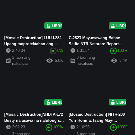
LIBRE
LIBRE
[Mosaic Destruction] LULU-284
C-2823 May-asawang Babae
Upang maprotektahan ang
Selfie NTR Netorare Report
posisyon ng kanyang kasintah...
Video 28
2:40:04
0%
1:31:34
100%
3 taon ang
3 taon ang
5.8K
3.4K
nakalipas
nakalipas
LIBRE
LIBRE
[Mosaic Destruction]NHDTA-172
[Mosaic Destruction] NITR-208
Busty na asawa na nalulong sa
Yuri Honma, Isang May-
anal creampie sa bahay...
asawang Babae na Nang-akit sa
2:02:23
100%
2:10:56
100%
...
3 taon ang
3 taon ang