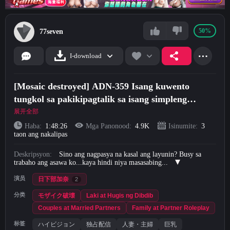
Short Videos
50%
77seven
Mag-upload
⋯
I-download
Mag-login
[Mosaic destroyed] ADN-359 Isang kuwento
Mag-sign Up
tungkol sa pakikipagtalik sa isang simpleng
asawang malaki ang dibdib na nagtatrabaho sa
展开全部
city hall. Kana Kusakabe
Haba:
1:48:26
Mga Panonood:
4.9K
Isinumite:
3
taon ang nakalipas
Deskripsyon:
Sino ang nagpasya na kasal ang layunin? Busy sa
trabaho ang asawa ko...kaya hindi niya masasabing...
演员
日下部加奈
2
分类
モザイク破壊
Laki at Hugis ng Dibdib
Couples at Married Partners
Family at Partner Roleplay
标签
ハイビジョン
独占配信
人妻・主婦
巨乳