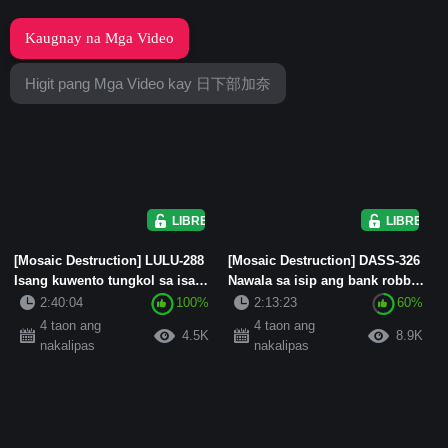
Kaugnay na Mga Video
Higit pang Mga Video kay 日下部加奈
LIBRE
LIBRE
[Mosaic Destruction] LULU-288
[Mosaic Destruction] DASS-326
Isang kuwento tungkol sa isang
Nawala sa isip ang bank robber
34-anyos na nag-iisan...
at nagpatuloy sa paki...
2:40:04
100%
2:13:23
60%
4 taon ang
4 taon ang
4.5K
8.9K
nakalipas
nakalipas