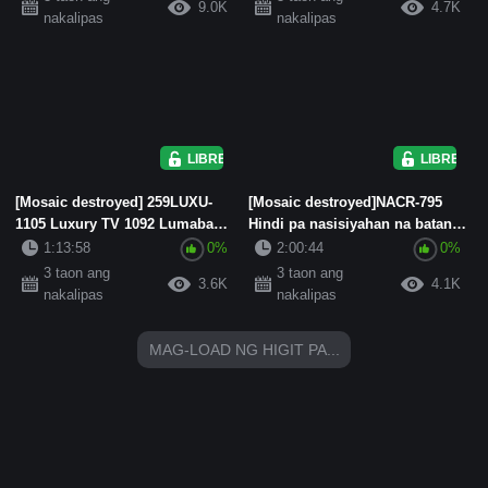
9.0K
4.7K
nakalipas
nakalipas
LIBRE
LIBRE
[Mosaic destroyed] 259LUXU-
[Mosaic destroyed]NACR-795
1105 Luxury TV 1092 Lumabas
Hindi pa nasisiyahan na batang
sa isang AV para makipaghiw...
asawang babae ay nagpaka...
1:13:58
0%
2:00:44
0%
3 taon ang
3 taon ang
3.6K
4.1K
nakalipas
nakalipas
MAG-LOAD NG HIGIT PA...