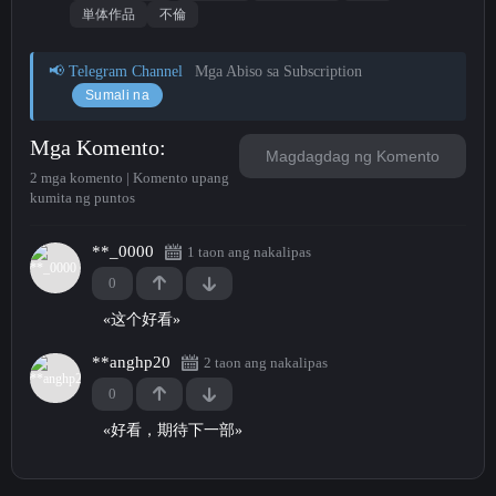
単体作品
不倫
📢 Telegram Channel
Mga Abiso sa Subscription
Sumali na
Mga Komento
Magdagdag ng Komento
2 mga komento | Komento upang
kumita ng puntos
**_0000
1 taon ang nakalipas
0
«
这个好看
»
**anghp20
2 taon ang nakalipas
0
«
好看，期待下一部
»