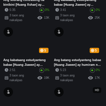
binibini [Huang Xshan] ay
babae [Huang Jiawen] ay
nanghiram ng loan shark at hi...
nanghiram ng loan shark at
5:35
0%
3:41
0%
hind...
3 taon ang
3 taon ang
13K
25K
nakalipas
nakalipas
5
5
Ang kabataang estudyanteng
Ang batang estudyanteng babae
babae [Huang Jiawen] ay
[Huang Jiawen] ay humiram ng
nanghiram ng loan shark at
mga loan shark at hindi...
2:51
0%
5:23
0%
hind...
3 taon ang
3 taon ang
19K
17K
nakalipas
nakalipas
HD