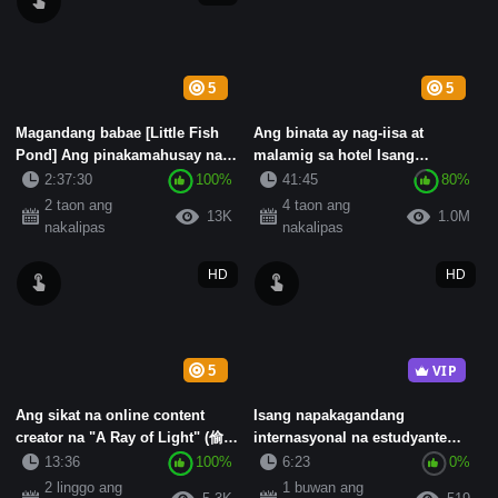
5
5
Magandang babae [Little Fish
Ang binata ay nag-iisa at
Pond] Ang pinakamahusay na
malamig sa hotel Isang
bagong dating noong 2004, ...
magandang binibini ang
2:37:30
100%
41:45
80%
dumating s...
2 taon ang
4 taon ang
13K
1.0M
nakalipas
nakalipas
HD
HD
VIP
5
Ang sikat na online content
Isang napakagandang
creator na "A Ray of Light" (偷情
internasyonal na estudyante
一束光) ay nagta...
mula sa Nanjing, si "Zheng Xi...
13:36
100%
6:23
0%
2 linggo ang
1 buwan ang