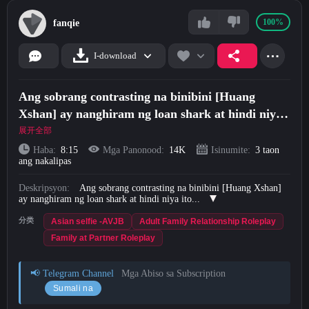
Short Videos
100%
fanqie
Mag-upload
⋯
I-download
Mag-login
Ang sobrang contrasting na binibini [Huang
Xshan] ay nanghiram ng loan shark at hindi niya
Mag-sign Up
ito nabayaran, kaya napilitan siyang gamitin ang
展开全部
kanyang katawan upang mabayaran ang kanyang
Haba:
8:15
Mga Panonood:
14K
Isinumite:
3 taon
ang nakalipas
damit at nag-selfie sa paliguan at kumilos sa iba't
ibang malaswang
Deskripsyon:
Ang sobrang contrasting na binibini [Huang Xshan]
ay nanghiram ng loan shark at hindi niya ito...
分类
Asian selfie -AVJB
Adult Family Relationship Roleplay
Family at Partner Roleplay
📢 Telegram Channel
Mga Abiso sa Subscription
Sumali na