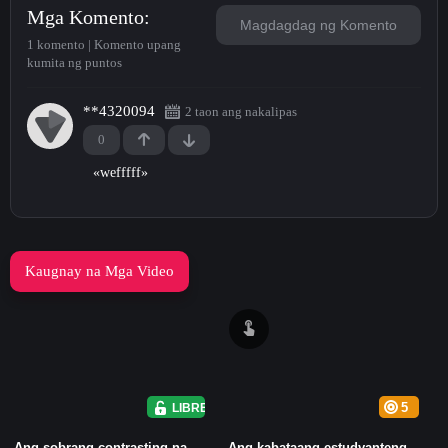
Mga Komento
Magdagdag ng Komento
1 komento | Komento upang
kumita ng puntos
**4320094
2 taon ang nakalipas
0
«
wefffff
»
Kaugnay na Mga Video
LIBRE
5
Ang sobrang contrasting na
Ang kabataang estudyanteng