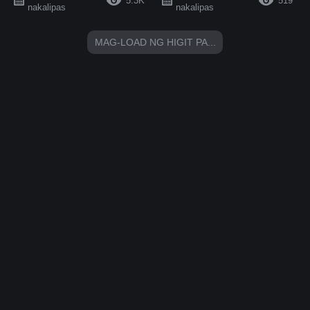
5.3K
519
nakalipas
nakalipas
MAG-LOAD NG HIGIT PA...