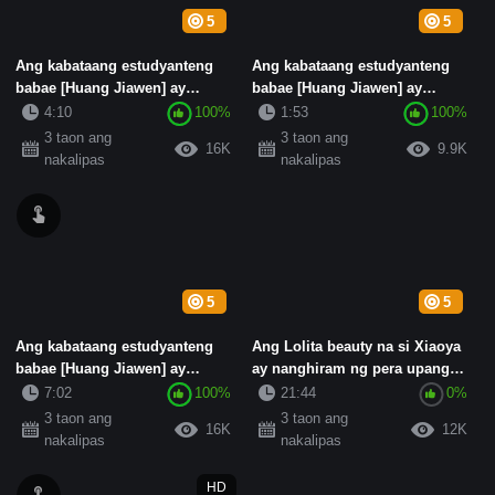
5
5
Ang kabataang estudyanteng
Ang kabataang estudyanteng
babae [Huang Jiawen] ay
babae [Huang Jiawen] ay
nanghiram ng loan shark at
nanghiram ng mga loan shark
4:10
100%
1:53
100%
hind...
at ...
3 taon ang
3 taon ang
16K
9.9K
nakalipas
nakalipas
5
5
Ang kabataang estudyanteng
Ang Lolita beauty na si Xiaoya
babae [Huang Jiawen] ay
ay nanghiram ng pera upang
humiram ng loan shark at hindi
bayaran ang operasyon ng...
7:02
100%
21:44
0%
...
3 taon ang
3 taon ang
16K
12K
nakalipas
nakalipas
HD