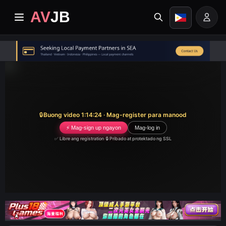
AV
JB
Home
Pinakabago
Premium video
🔒
Buong video 1:14:24 · Mag-register para manood
⚡ Mag-sign up ngayon
Mag-log in
Mga Album
✅ Libre ang registration
·
🔒 Pribado at protektado ng SSL
Mga Kategorya
Sentro ng Gawain
Image search