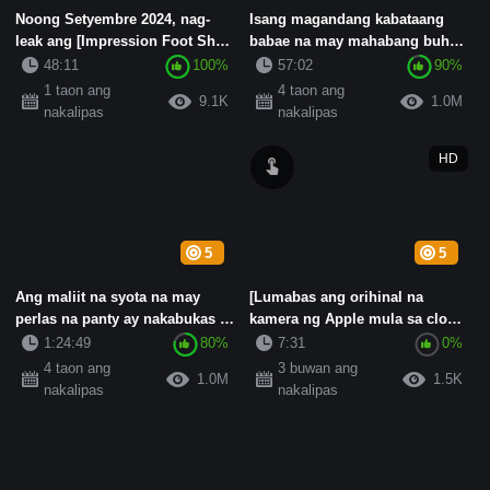
Noong Setyembre 2024, nag-
Isang magandang kabataang
leak ang [Impression Foot Shot
babae na may mahabang buhok
57], panoramic na anggulo...
at ang kanyang asawang naka-...
48:11
100%
57:02
90%
1 taon ang
4 taon ang
9.1K
1.0M
nakalipas
nakalipas
HD
5
5
Ang maliit na syota na may
[Lumabas ang orihinal na
perlas na panty ay nakabukas at
kamera ng Apple mula sa cloud]
itim na medyas na nagpa...
Ang usong babae sa Nanjing...
1:24:49
80%
7:31
0%
4 taon ang
3 buwan ang
1.0M
1.5K
nakalipas
nakalipas