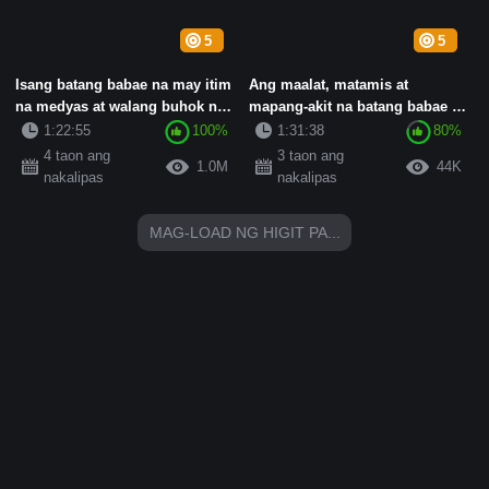
5
5
Isang batang babae na may itim
Ang maalat, matamis at
na medyas at walang buhok na
mapang-akit na batang babae sa
puke ang nagpapakita n...
elementarya ay may marubdob
1:22:55
100%
1:31:38
80%
...
4 taon ang
3 taon ang
1.0M
44K
nakalipas
nakalipas
MAG-LOAD NG HIGIT PA...