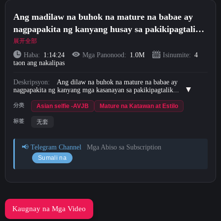
Short Videos
Ang madilaw na buhok na mature na babae ay
nagpapakita ng kanyang husay sa pakikipagtalik
Mag-upload
sa maraming anggulo nang walang condom
展开全部
Haba:
1:14:24
Mga Panonood:
1.0M
Isinumite:
4
taon ang nakalipas
Mag-login
Deskripsyon:
Ang dilaw na buhok na mature na babae ay
Mag-sign Up
nagpapakita ng kanyang mga kasanayan sa pakikipagtalik...
分类
Asian selfie -AVJB
Mature na Katawan at Estilo
标签
无套
📢 Telegram Channel
Mga Abiso sa Subscription
Sumali na
Kaugnay na Mga Video