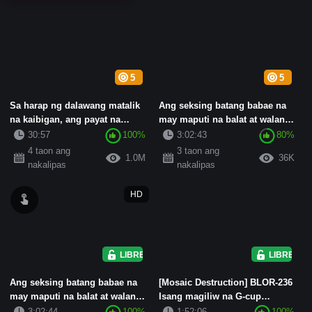
5
5
Sa harap ng dalawang matalik
Ang seksing batang babae na
na kaibigan, ang payat na
may maputi na balat at walang
batang babae ay nakipagtali...
buhok na puke ay nakikip...
30:57
100%
3:02:43
80%
4 taon ang
3 taon ang
1.0M
36K
nakalipas
nakalipas
HD
LIBRE
LIBRE
Ang seksing batang babae na
[Mosaic Destruction] BLOR-236
may maputi na balat at walang
Isang magiliw na G-cup
buhok na puke ay nakikip...
convenience store clerk Isang...
3:02:44
100%
1:52:06
100%