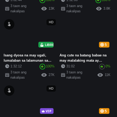
3 taon ang
3 taon ang
13K
3.8K
nakalipas
nakalipas
HD
LIBRE
5
Isang dyosa na may ugali,
Ang cute na batang babae na
lumalaban sa lalamunan sa
may malalaking mata ay
bathtub, sumuso ng titi ng
nagpapakita ng kanyang
1:32:12
100%
31:02
0%
hus...
bagong m...
3 taon ang
3 taon ang
27K
11K
nakalipas
nakalipas
HD
VIP
5