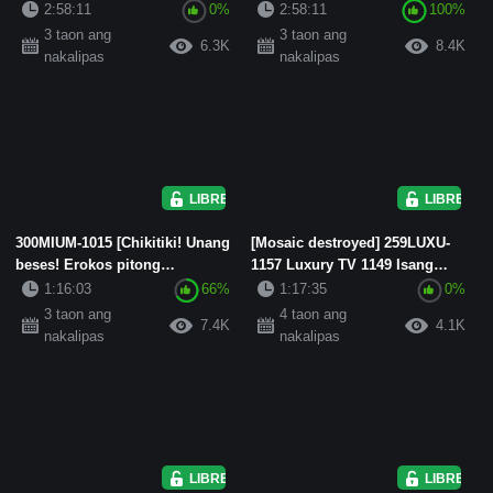
Nagisa AV Debut
Debut
2:58:11
0%
2:58:11
100%
3 taon ang
3 taon ang
6.3K
8.4K
nakalipas
nakalipas
LIBRE
LIBRE
300MIUM-1015 [Chikitiki! Unang
[Mosaic destroyed] 259LUXU-
beses! Erokos pitong
1157 Luxury TV 1149 Isang
pagbabago! ] 142cm anghel!
magandang big-breasted na
1:16:03
66%
1:17:35
0%
Ang...
dil...
3 taon ang
4 taon ang
7.4K
4.1K
nakalipas
nakalipas
LIBRE
LIBRE