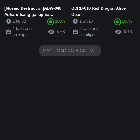
[Mosaic Destruction]ABW-040
GDRD-018 Red Dragon Alice
Aoharu Isang ganap na
Otsu
subjective 3SEX na may
2:55:32
100%
1:57:10
100%
magandang...
4 taon ang
3 taon ang
5.6K
6.4K
nakalipas
nakalipas
MAG-LOAD NG HIGIT PA...