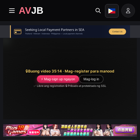
AV
JB
Home
Pinakabago
Premium video
🔒
Buong video 35:14 · Mag-register para manood
⚡ Mag-sign up ngayon
Mag-log in
Mga Album
✅ Libre ang registration
·
🔒 Pribado at protektado ng SSL
Mga Kategorya
Sentro ng Gawain
Image search