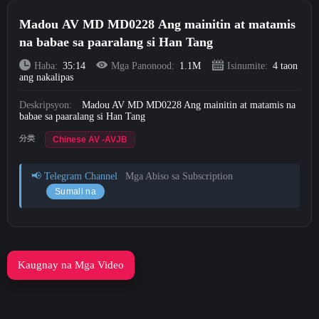
Short Videos
Madou AV MD MD0228 Ang mainitin at matamis
na babae sa paaralang si Han Tang
Mag-upload
Haba:
35:14
Mga Panonood:
1.1M
Isinumite:
4 taon
ang nakalipas
Mag-login
Deskripsyon:
Madou AV MD MD0228 Ang mainitin at matamis na
babae sa paaralang si Han Tang
Mag-sign Up
分类
Chinese AV -AVJB
📢 Telegram Channel
Mga Abiso sa Subscription
Sumali na
Kaugnay na Mga Video