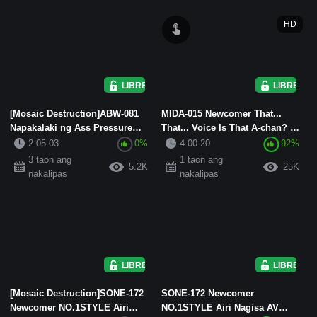
HD
LIBRE
LIBRE
[Mosaic Destruction]ABW-081
MIDA-015 Newcomer That...
Napakalaki ng Ass Pressure
That... Voice Is That A-chan? ?
Piston! ! Kamijiri pile nag...
100 Million Points of Ch...
2:05:03
0%
4:00:20
92%
3 taon ang
1 taon ang
5.2K
25K
nakalipas
nakalipas
LIBRE
LIBRE
[Mosaic Destruction]SONE-172
SONE-172 Newcomer
Newcomer NO.1STYLE Airi
NO.1STYLE Airi Nagisa AV