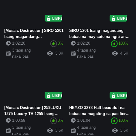
LIBRE
LIBRE
[Mosaic Destruction] SIRO-5201
SIRO-5201 Isang magandang
Isang magandang
babae na may cute na ngiti ang
nakatatandang kapatid na babae
nag-apply para sa isang A...
1:02:20
0%
1:02:20
100%
na m...
3 taon ang
4 taon ang
3.8K
4.5K
nakalipas
nakalipas
LIBRE
LIBRE
[Mosaic Destruction] 259LUXU-
HEYZO 3278 Half-beautiful na
1275 Luxury TV 1255 Isang
babae na magaling sa pacifier
magandang consultant sa kas...
~Beauty collection Vol....
1:00:59
0%
1:01:04
100%
3 taon ang
4 taon ang
3.6K
3.6K
nakalipas
nakalipas